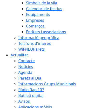
Símbols de la vila
Calendari de festius
Equipaments
Empreses
Comerços
Entitats i associacions
Informació geogràfica
Telèfons d'interès
WiFi4EUParets
Actualitat
Contacte
Notícies
Agenda
Parets al Dia
Informacions Grups Municipals
Ràdio Rap 107
Butlletí digital
Avisos
Aplicacions mòbils