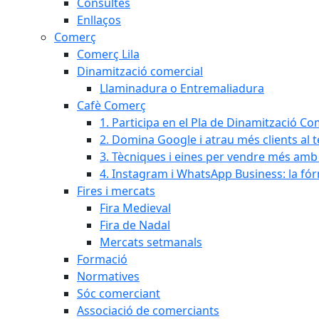
Consultes
Enllaços
Comerç
Comerç Lila
Dinamització comercial
Llaminadura o Entremaliadura
Cafè Comerç
1. Participa en el Pla de Dinamització Co
2. Domina Google i atrau més clients al 
3. Tècniques i eines per vendre més amb In
4. Instagram i WhatsApp Business: la fó
Fires i mercats
Fira Medieval
Fira de Nadal
Mercats setmanals
Formació
Normatives
Sóc comerciant
Associació de comerciants