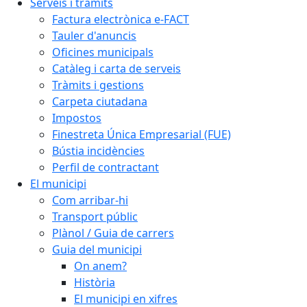
Serveis i tràmits
Factura electrònica e-FACT
Tauler d'anuncis
Oficines municipals
Catàleg i carta de serveis
Tràmits i gestions
Carpeta ciutadana
Impostos
Finestreta Única Empresarial (FUE)
Bústia incidències
Perfil de contractant
El municipi
Com arribar-hi
Transport públic
Plànol / Guia de carrers
Guia del municipi
On anem?
Història
El municipi en xifres