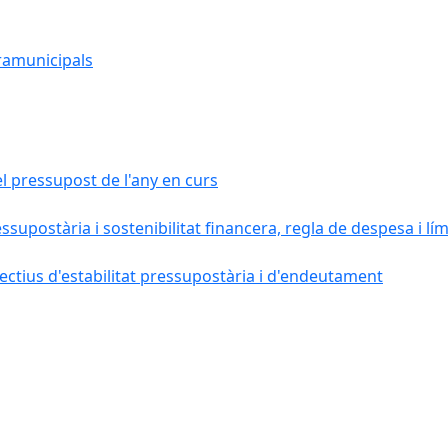
ramunicipals
el pressupost de l'any en curs
essupostària i sostenibilitat financera, regla de despesa i l
ctius d'estabilitat pressupostària i d'endeutament