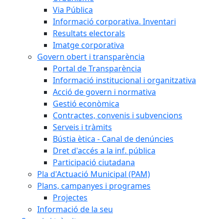
Via Pública
Informació corporativa. Inventari
Resultats electorals
Imatge corporativa
Govern obert i transparència
Portal de Transparència
Informació institucional i organitzativa
Acció de govern i normativa
Gestió econòmica
Contractes, convenis i subvencions
Serveis i tràmits
Bústia ètica - Canal de denúncies
Dret d'accés a la inf. pública
Participació ciutadana
Pla d'Actuació Municipal (PAM)
Plans, campanyes i programes
Projectes
Informació de la seu