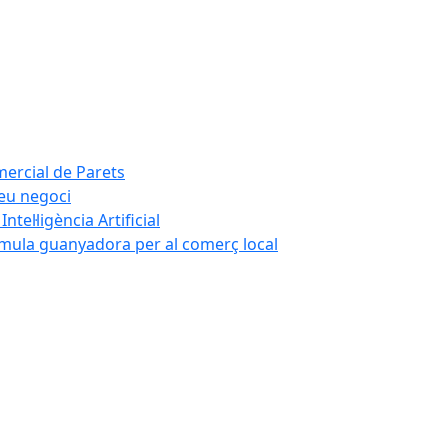
mercial de Parets
teu negoci
tel·ligència Artificial
rmula guanyadora per al comerç local