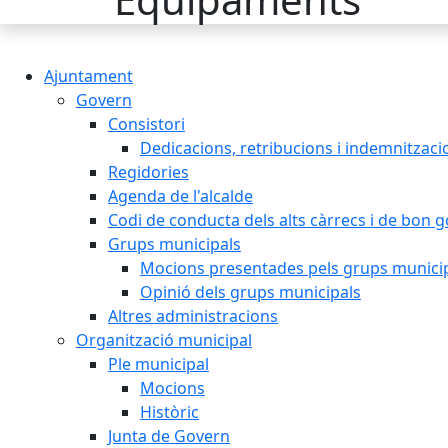
Ajuntament
Govern
Consistori
Dedicacions, retribucions i indemnitzaci
Regidories
Agenda de l'alcalde
Codi de conducta dels alts càrrecs i de bon 
Grups municipals
Mocions presentades pels grups munici
Opinió dels grups municipals
Altres administracions
Organització municipal
Ple municipal
Mocions
Històric
Junta de Govern