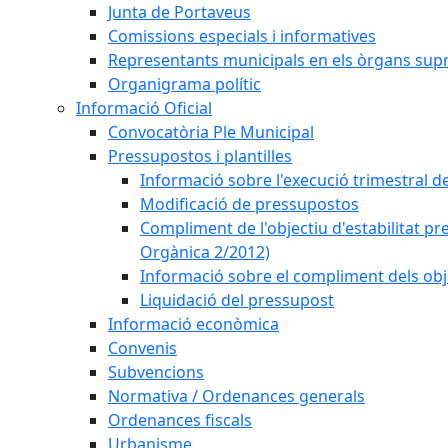
Junta de Portaveus
Comissions especials i informatives
Representants municipals en els òrgans sup
Organigrama polític
Informació Oficial
Convocatòria Ple Municipal
Pressupostos i plantilles
Informació sobre l'execució trimestral d
Modificació de pressupostos
Compliment de l'objectiu d'estabilitat pr
Orgànica 2/2012)
Informació sobre el compliment dels obje
Liquidació del pressupost
Informació econòmica
Convenis
Subvencions
Normativa / Ordenances generals
Ordenances fiscals
Urbanisme