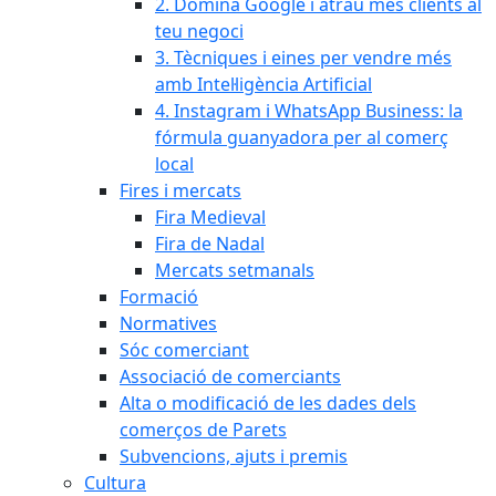
2. Domina Google i atrau més clients al
teu negoci
3. Tècniques i eines per vendre més
amb Intel·ligència Artificial
4. Instagram i WhatsApp Business: la
fórmula guanyadora per al comerç
local
Fires i mercats
Fira Medieval
Fira de Nadal
Mercats setmanals
Formació
Normatives
Sóc comerciant
Associació de comerciants
Alta o modificació de les dades dels
comerços de Parets
Subvencions, ajuts i premis
Cultura