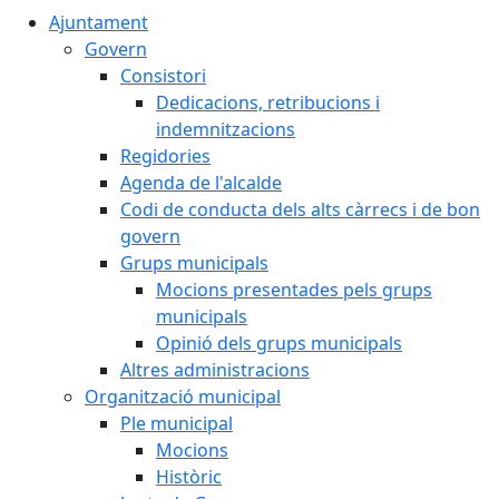
Ajuntament
Govern
Consistori
Dedicacions, retribucions i
indemnitzacions
Regidories
Agenda de l'alcalde
Codi de conducta dels alts càrrecs i de bon
govern
Grups municipals
Mocions presentades pels grups
municipals
Opinió dels grups municipals
Altres administracions
Organització municipal
Ple municipal
Mocions
Històric