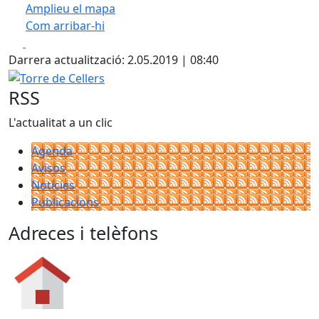
Amplieu el mapa
Com arribar-hi
Leaflet
| ©
OpenStreetMap
contributors
Facebook
X
+
Darrera actualització: 2.05.2019 | 08:40
−
Torre de Cellers
RSS
L'actualitat a un clic
Agenda
Avisos
Notícies
Publicacions
Adreces i telèfons