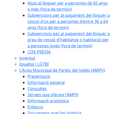
Ajuts al lloguer per a persones de 65 anys
o més (fora de termini)
Subvencions per al pagament del lloguer o
cessió d'ús per a persones d'entre 36 a 64
anys (fora de termini)
Subvencions per al pagament del lloguer o
preu de cessió d'habitatge o habitació per
a persones joves (fora de termini)
CITA PRÈVIA
Joventut
Igualtat i LGTBI
L'Arxiu Municipal de Parets del Vallès (AMPV)
Presentació
Informació general
Consultes
Serveis que ofereix l'AMPV
Informació arxivística
Enllaços
Documents que fan història