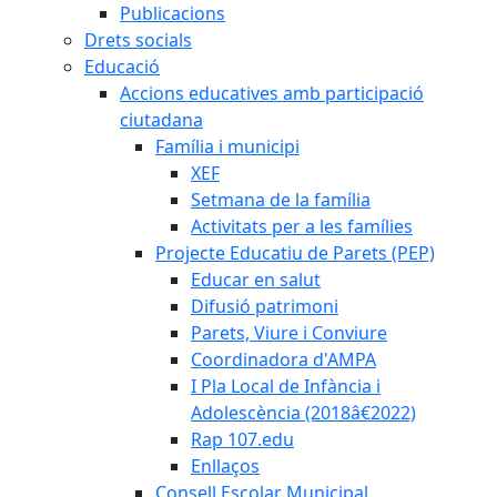
Publicacions
Drets socials
Educació
Accions educatives amb participació
ciutadana
Família i municipi
XEF
Setmana de la família
Activitats per a les famílies
Projecte Educatiu de Parets (PEP)
Educar en salut
Difusió patrimoni
Parets, Viure i Conviure
Coordinadora d'AMPA
I Pla Local de Infància i
Adolescència (2018â€2022)
Rap 107.edu
Enllaços
Consell Escolar Municipal