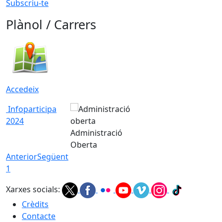
Subscriu-te
Plànol / Carrers
Accedeix
Infoparticipa
2024
Administració
Oberta
Anterior
Següent
1
Xarxes socials:
Crèdits
Contacte