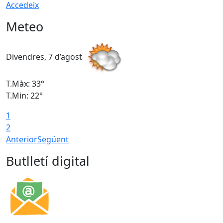
Accedeix
Meteo
Divendres, 7 d’agost
D
T.Màx: 33°
T
T.Min: 22°
T
1
2
Anterior
Següent
Butlletí digital