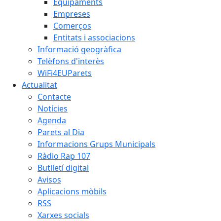
Equipaments
Empreses
Comerços
Entitats i associacions
Informació geogràfica
Telèfons d'interès
WiFi4EUParets
Actualitat
Contacte
Notícies
Agenda
Parets al Dia
Informacions Grups Municipals
Ràdio Rap 107
Butlletí digital
Avisos
Aplicacions mòbils
RSS
Xarxes socials