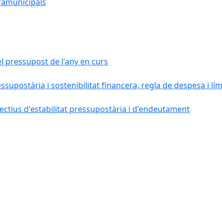
ramunicipals
el pressupost de l'any en curs
essupostària i sostenibilitat financera, regla de despesa i l
ctius d'estabilitat pressupostària i d'endeutament