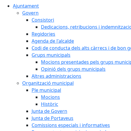
Ajuntament
Govern
Consistori
Dedicacions, retribucions i indemnitzaci
Regidories
Agenda de l'alcalde
Codi de conducta dels alts càrrecs i de bon 
Grups municipals
Mocions presentades pels grups munici
Opinió dels grups municipals
Altres administracions
Organització municipal
Ple municipal
Mocions
Històric
Junta de Govern
Junta de Portaveus
Comissions especials i informatives