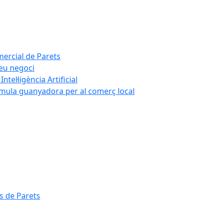
mercial de Parets
teu negoci
tel·ligència Artificial
rmula guanyadora per al comerç local
s de Parets