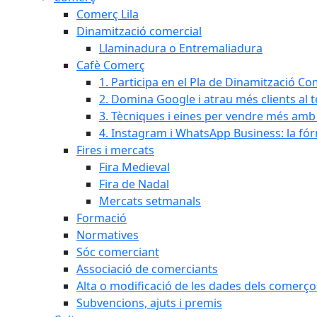
Comerç Lila
Dinamització comercial
Llaminadura o Entremaliadura
Cafè Comerç
1. Participa en el Pla de Dinamització Co
2. Domina Google i atrau més clients al 
3. Tècniques i eines per vendre més amb In
4. Instagram i WhatsApp Business: la fó
Fires i mercats
Fira Medieval
Fira de Nadal
Mercats setmanals
Formació
Normatives
Sóc comerciant
Associació de comerciants
Alta o modificació de les dades dels comerço
Subvencions, ajuts i premis