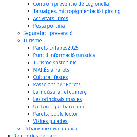
Control i prevenció de Legionel·la
Tatuatges, micropigmentació i pírcing
Activitats i fires
Pesta porcina
Seguretat i prevenció
Turisme
Parets D-Tapes2025
Punt d'informació turística
Turisme sostenible
MARÈS a Parets
Cultura i festes
Passejant per Parets
La indústria i el comerç
Les principals masies
Un tomb pel barri antic
Parets, poble lector
Visites guiades
Urbanisme i via pública
Regidories de barri