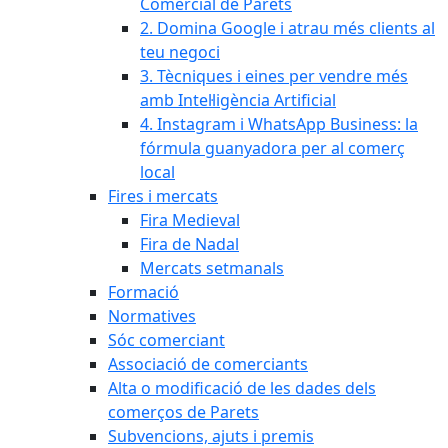
Comercial de Parets
2. Domina Google i atrau més clients al
teu negoci
3. Tècniques i eines per vendre més
amb Intel·ligència Artificial
4. Instagram i WhatsApp Business: la
fórmula guanyadora per al comerç
local
Fires i mercats
Fira Medieval
Fira de Nadal
Mercats setmanals
Formació
Normatives
Sóc comerciant
Associació de comerciants
Alta o modificació de les dades dels
comerços de Parets
Subvencions, ajuts i premis