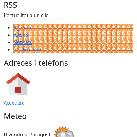
RSS
L'actualitat a un clic
Agenda
Avisos
Notícies
Publicacions
Adreces i telèfons
Accedeix
Meteo
Divendres, 7 d’agost
D