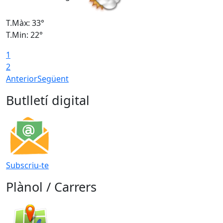
T.Màx: 33°
T
T.Min: 22°
T
1
2
Anterior
Següent
Butlletí digital
Subscriu-te
Plànol / Carrers