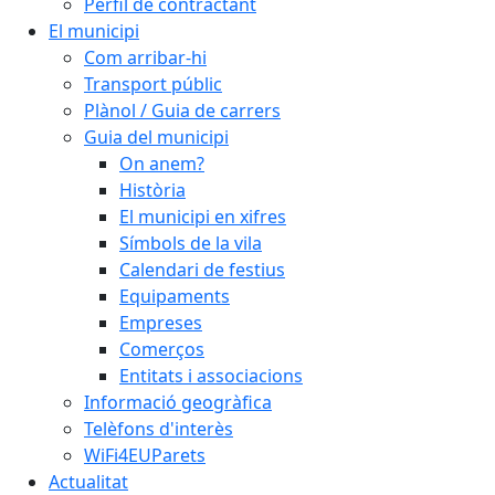
Perfil de contractant
El municipi
Com arribar-hi
Transport públic
Plànol / Guia de carrers
Guia del municipi
On anem?
Història
El municipi en xifres
Símbols de la vila
Calendari de festius
Equipaments
Empreses
Comerços
Entitats i associacions
Informació geogràfica
Telèfons d'interès
WiFi4EUParets
Actualitat