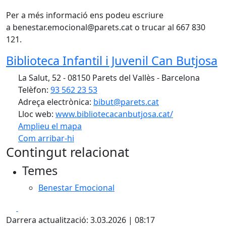
Per a més informació ens podeu escriure
a benestar.emocional@parets.cat o trucar al 667 830
121.
Biblioteca Infantil i Juvenil Can Butjosa
La Salut, 52 - 08150 Parets del Vallès - Barcelona
Telèfon:
93 562 23 53
Adreça electrònica:
bibut@parets.cat
Lloc web:
www.bibliotecacanbutjosa.cat/
Amplieu el mapa
Com arribar-hi
Leaflet
| ©
OpenStreetMap
contributors
Contingut relacionat
+
Temes
−
Benestar Emocional
Facebook
X
Darrera actualització: 3.03.2026 | 08:17