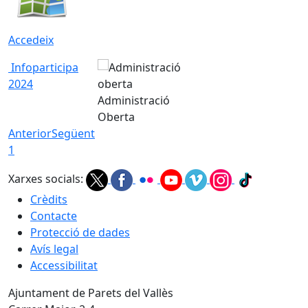
Accedeix
Infoparticipa
2024
Administració
Oberta
Anterior
Següent
1
Xarxes socials:
Crèdits
Contacte
Protecció de dades
Avís legal
Accessibilitat
Ajuntament de Parets del Vallès