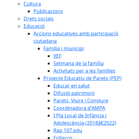
Cultura
Publicacions
Drets socials
Educació
Accions educatives amb participació
ciutadana
Família i municipi
XEF
Setmana de la família
Activitats per a les famílies
Projecte Educatiu de Parets (PEP)
Educar en salut
Difusió patrimoni
Parets, Viure i Conviure
Coordinadora d'AMPA
I Pla Local de Infància i
Adolescència (2018â€2022)
Rap 107.edu
Enllaços