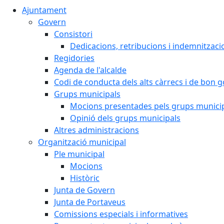
Ajuntament
Govern
Consistori
Dedicacions, retribucions i indemnitzaci
Regidories
Agenda de l'alcalde
Codi de conducta dels alts càrrecs i de bon 
Grups municipals
Mocions presentades pels grups munici
Opinió dels grups municipals
Altres administracions
Organització municipal
Ple municipal
Mocions
Històric
Junta de Govern
Junta de Portaveus
Comissions especials i informatives