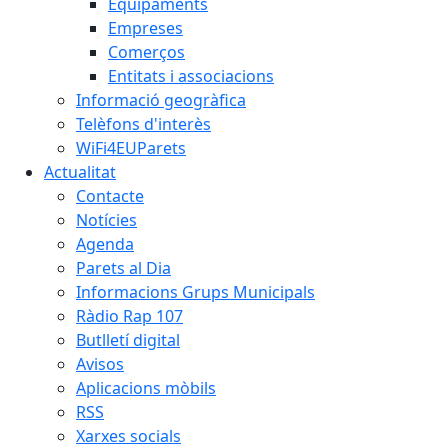
Equipaments
Empreses
Comerços
Entitats i associacions
Informació geogràfica
Telèfons d'interès
WiFi4EUParets
Actualitat
Contacte
Notícies
Agenda
Parets al Dia
Informacions Grups Municipals
Ràdio Rap 107
Butlletí digital
Avisos
Aplicacions mòbils
RSS
Xarxes socials