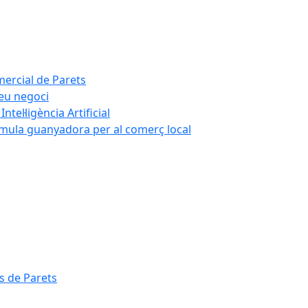
mercial de Parets
teu negoci
tel·ligència Artificial
rmula guanyadora per al comerç local
s de Parets