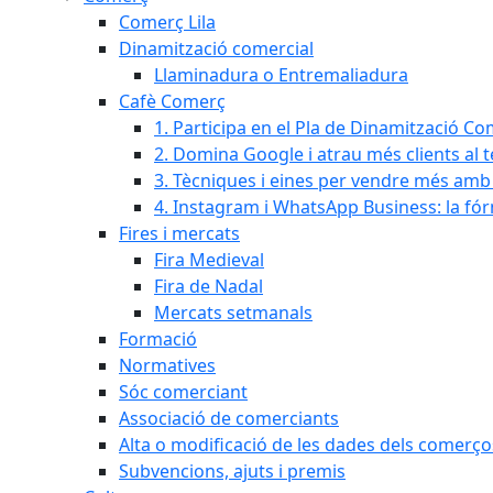
Comerç Lila
Dinamització comercial
Llaminadura o Entremaliadura
Cafè Comerç
1. Participa en el Pla de Dinamització Co
2. Domina Google i atrau més clients al 
3. Tècniques i eines per vendre més amb In
4. Instagram i WhatsApp Business: la fó
Fires i mercats
Fira Medieval
Fira de Nadal
Mercats setmanals
Formació
Normatives
Sóc comerciant
Associació de comerciants
Alta o modificació de les dades dels comerço
Subvencions, ajuts i premis