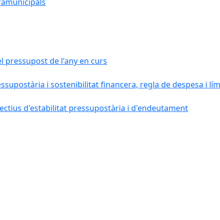
ramunicipals
el pressupost de l'any en curs
essupostària i sostenibilitat financera, regla de despesa i l
ctius d'estabilitat pressupostària i d'endeutament