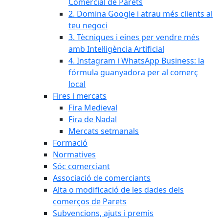
Comercial de Parets
2. Domina Google i atrau més clients al
teu negoci
3. Tècniques i eines per vendre més
amb Intel·ligència Artificial
4. Instagram i WhatsApp Business: la
fórmula guanyadora per al comerç
local
Fires i mercats
Fira Medieval
Fira de Nadal
Mercats setmanals
Formació
Normatives
Sóc comerciant
Associació de comerciants
Alta o modificació de les dades dels
comerços de Parets
Subvencions, ajuts i premis