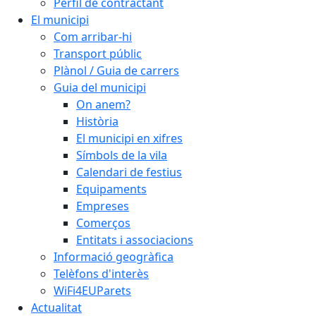
Perfil de contractant
El municipi
Com arribar-hi
Transport públic
Plànol / Guia de carrers
Guia del municipi
On anem?
Història
El municipi en xifres
Símbols de la vila
Calendari de festius
Equipaments
Empreses
Comerços
Entitats i associacions
Informació geogràfica
Telèfons d'interès
WiFi4EUParets
Actualitat