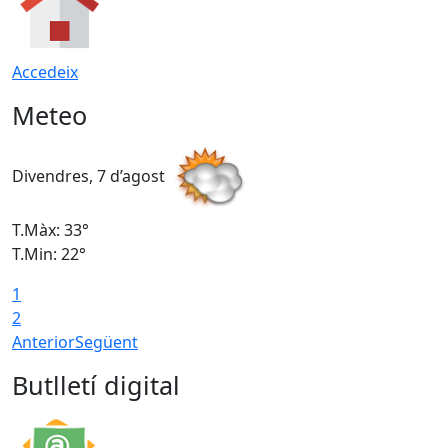
Accedeix
Meteo
Divendres, 7 d’agost
D
T.Màx: 33°
T
T.Min: 22°
T
1
2
Anterior
Següent
Butlletí digital