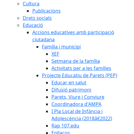
Cultura
Publicacions
Drets socials
Educació
Accions educatives amb participació
ciutadana
Família i municipi
XEF
Setmana de la família
Activitats per a les famílies
Projecte Educatiu de Parets (PEP)
Educar en salut
Difusió patrimoni
Parets, Viure i Conviure
Coordinadora d'AMPA
I Pla Local de Infància i
Adolescència (2018â€2022)
Rap 107.edu
Enllaços