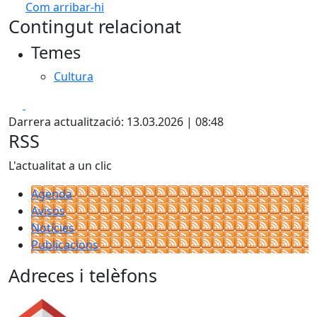
Com arribar-hi
Leaflet
| ©
OpenStreetMap
contributors
Contingut relacionat
+
Temes
−
Cultura
Facebook
X
Darrera actualització: 13.03.2026 | 08:48
RSS
L'actualitat a un clic
Agenda
Avisos
Notícies
Publicacions
Adreces i telèfons