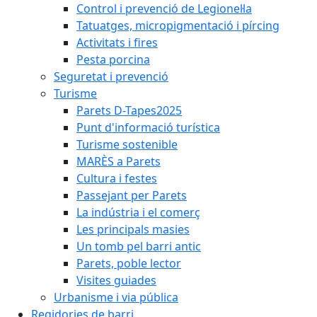
Control i prevenció de Legionel·la
Tatuatges, micropigmentació i pírcing
Activitats i fires
Pesta porcina
Seguretat i prevenció
Turisme
Parets D-Tapes2025
Punt d'informació turística
Turisme sostenible
MARÈS a Parets
Cultura i festes
Passejant per Parets
La indústria i el comerç
Les principals masies
Un tomb pel barri antic
Parets, poble lector
Visites guiades
Urbanisme i via pública
Regidories de barri