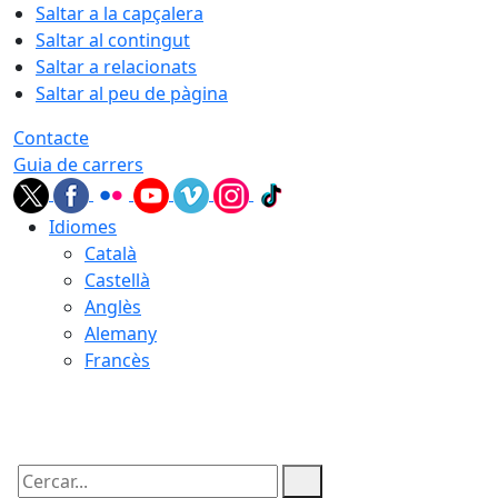
Saltar a la capçalera
Saltar al contingut
Saltar a relacionats
Saltar al peu de pàgina
Contacte
Guia de carrers
Idiomes
Català
Castellà
Anglès
Alemany
Francès
07.08.2026 | 06:02