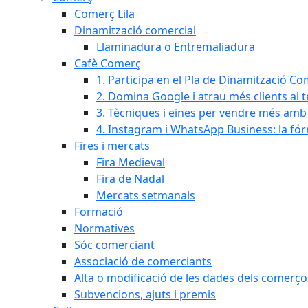
Comerç Lila
Dinamització comercial
Llaminadura o Entremaliadura
Cafè Comerç
1. Participa en el Pla de Dinamització Co
2. Domina Google i atrau més clients al 
3. Tècniques i eines per vendre més amb In
4. Instagram i WhatsApp Business: la fó
Fires i mercats
Fira Medieval
Fira de Nadal
Mercats setmanals
Formació
Normatives
Sóc comerciant
Associació de comerciants
Alta o modificació de les dades dels comerço
Subvencions, ajuts i premis