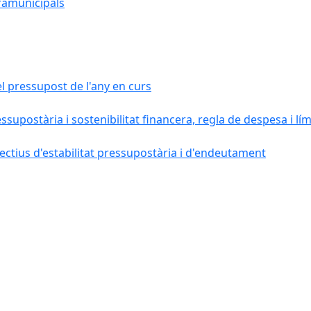
ramunicipals
el pressupost de l'any en curs
essupostària i sostenibilitat financera, regla de despesa i l
ctius d'estabilitat pressupostària i d'endeutament