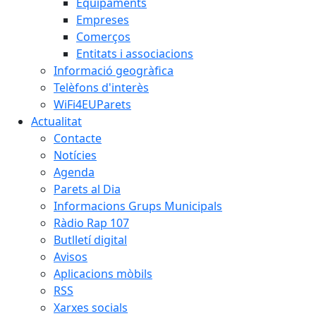
Equipaments
Empreses
Comerços
Entitats i associacions
Informació geogràfica
Telèfons d'interès
WiFi4EUParets
Actualitat
Contacte
Notícies
Agenda
Parets al Dia
Informacions Grups Municipals
Ràdio Rap 107
Butlletí digital
Avisos
Aplicacions mòbils
RSS
Xarxes socials