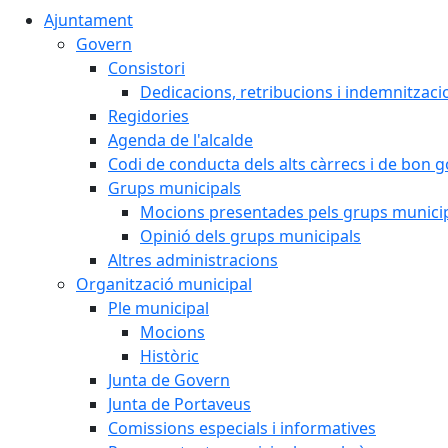
Ajuntament
Govern
Consistori
Dedicacions, retribucions i indemnitzaci
Regidories
Agenda de l'alcalde
Codi de conducta dels alts càrrecs i de bon 
Grups municipals
Mocions presentades pels grups munici
Opinió dels grups municipals
Altres administracions
Organització municipal
Ple municipal
Mocions
Històric
Junta de Govern
Junta de Portaveus
Comissions especials i informatives