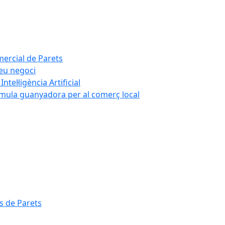
mercial de Parets
teu negoci
tel·ligència Artificial
rmula guanyadora per al comerç local
s de Parets