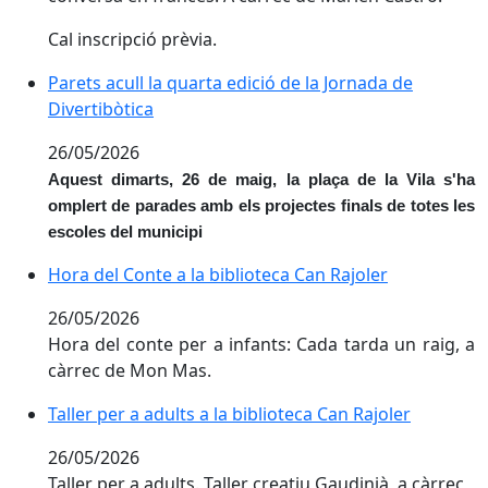
Cal inscripció prèvia.
Parets acull la quarta edició de la Jornada de Divertib
Parets acull la quarta edició de la Jornada de
Divertibòtica
26/05/2026
Aquest dimarts, 26 de maig, la plaça de la Vila s'ha
omplert de parades amb els projectes finals de totes les
escoles del municipi
Hora del Conte a la biblioteca Can Rajoler
26/05/2026
Hora del conte per a infants: Cada tarda un raig, a
càrrec de Mon Mas.
Taller per a adults a la biblioteca Can Rajoler
26/05/2026
Taller per a adults. Taller creatiu Gaudinià, a càrrec