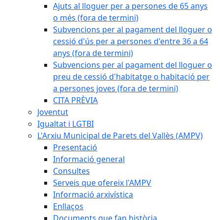
Ajuts al lloguer per a persones de 65 anys
o més (fora de termini)
Subvencions per al pagament del lloguer o
cessió d'ús per a persones d'entre 36 a 64
anys (fora de termini)
Subvencions per al pagament del lloguer o
preu de cessió d'habitatge o habitació per
a persones joves (fora de termini)
CITA PRÈVIA
Joventut
Igualtat i LGTBI
L'Arxiu Municipal de Parets del Vallès (AMPV)
Presentació
Informació general
Consultes
Serveis que ofereix l'AMPV
Informació arxivística
Enllaços
Documents que fan història