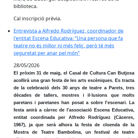
biblioteca.
Cal inscripció prèvia.
Entrevista a Alfredo Rodríguez, coordinador de l'enti
Entrevista a Alfredo Rodríguez, coordinador de
l'entitat Escena Educativa: “Una persona que fa
teatre no és millor ni més feliç, però té més
seguretat per anar pel món”
28/05/2026
El pròxim 31 de maig, el Casal de Cultura Can Butjosa
acollirà una gran festa de les arts escèniques. Es tracta
de la celebració dels 30 anys de teatre a Parets, tres
dècades de tallers, mostres i il·lusions que molts
paretans i paretanes han posat a sobre l'escenari. La
festa anirà a càrrec de l'associació Escena Educativa,
entitat coordinada per Alfredo Rodríguez (Càceres,
1967), ja que serà alhora la festa de cloenda de la
Mostra de Teatre Bambolina, un festival de teatre