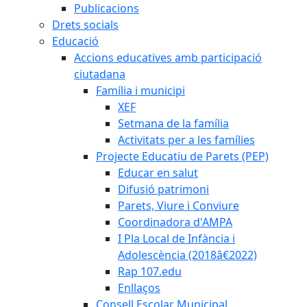
Publicacions
Drets socials
Educació
Accions educatives amb participació
ciutadana
Família i municipi
XEF
Setmana de la família
Activitats per a les famílies
Projecte Educatiu de Parets (PEP)
Educar en salut
Difusió patrimoni
Parets, Viure i Conviure
Coordinadora d'AMPA
I Pla Local de Infància i
Adolescència (2018â€2022)
Rap 107.edu
Enllaços
Consell Escolar Municipal