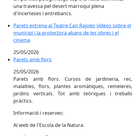
una travessa pel desert marroquí plena
d'incerteses i entrebancs.
Parets estrena al Teatre Can Rajoler vídeos sobre el m
Parets estrena al Teatre Can Rajoler vídeos sobre el
municipi i la protectora abans de les obres i el
cinema
25/05/2026
Parets amb flors
25/05/2026
Parets amb flors. Cursos de jardineria, rec,
malalties, flors, plantes aromàtiques, remeieres,
jardins verticals. Tot amb teòriques i treballs
pràctics.
Informació i reserves:
Al web de l'Escola de la Natura.