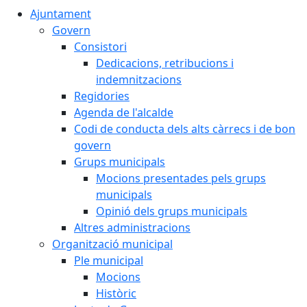
Ajuntament
Govern
Consistori
Dedicacions, retribucions i
indemnitzacions
Regidories
Agenda de l'alcalde
Codi de conducta dels alts càrrecs i de bon
govern
Grups municipals
Mocions presentades pels grups
municipals
Opinió dels grups municipals
Altres administracions
Organització municipal
Ple municipal
Mocions
Històric