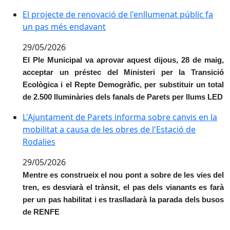
El projecte de renovació de l'enllumenat públic fa u
El projecte de renovació de l'enllumenat públic fa
un pas més endavant
29/05/2026
El Ple Municipal va aprovar aquest dijous, 28 de maig,
acceptar un préstec del Ministeri per la Transició
Ecològica i el Repte Demogràfic, per substituir un total
de 2.500 lluminàries dels fanals de Parets per llums LED
L'Ajuntament de Parets informa sobre canvis en la mob
L'Ajuntament de Parets informa sobre canvis en la
mobilitat a causa de les obres de l'Estació de
Rodalies
29/05/2026
Mentre es construeix el nou pont a sobre de les vies del
tren, es desviarà el trànsit, el pas dels vianants es farà
per un pas habilitat i es traslladarà la parada dels busos
de RENFE