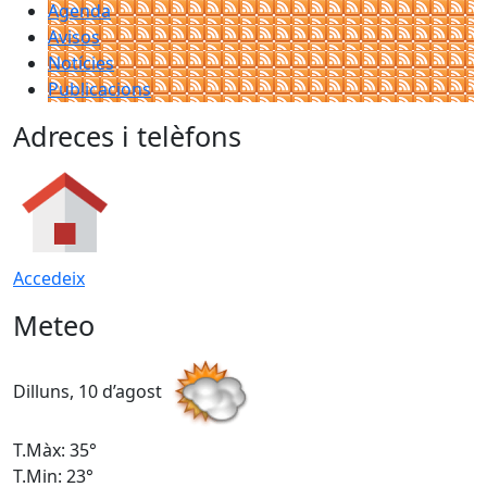
Agenda
Avisos
Notícies
Publicacions
Adreces i telèfons
Accedeix
Meteo
Dilluns, 10 d’agost
D
T.Màx: 35°
T
T.Min: 23°
T