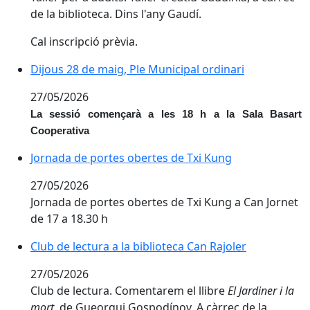
de la biblioteca. Dins l'any Gaudí.
Cal inscripció prèvia.
Dijous 28 de maig, Ple Municipal ordinari
Dijous 28 de maig, Ple Municipal ordinari
27/05/2026
La sessió començarà a les 18 h a la Sala Basart
Cooperativa
Jornada de portes obertes de Txi Kung
27/05/2026
Jornada de portes obertes de Txi Kung a Can Jornet
de 17 a 18.30 h
Club de lectura a la biblioteca Can Rajoler
27/05/2026
Club de lectura. Comentarem el llibre
El Jardiner i la
mort
, de Gueorgui Gospodínov. A càrrec de la