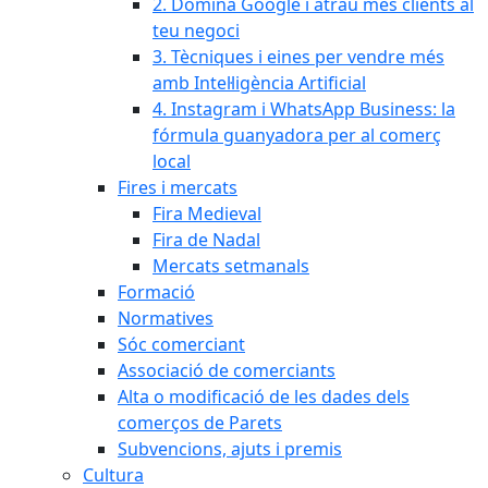
2. Domina Google i atrau més clients al
teu negoci
3. Tècniques i eines per vendre més
amb Intel·ligència Artificial
4. Instagram i WhatsApp Business: la
fórmula guanyadora per al comerç
local
Fires i mercats
Fira Medieval
Fira de Nadal
Mercats setmanals
Formació
Normatives
Sóc comerciant
Associació de comerciants
Alta o modificació de les dades dels
comerços de Parets
Subvencions, ajuts i premis
Cultura