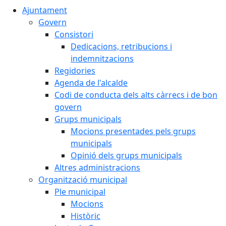
Ajuntament
Govern
Consistori
Dedicacions, retribucions i
indemnitzacions
Regidories
Agenda de l'alcalde
Codi de conducta dels alts càrrecs i de bon
govern
Grups municipals
Mocions presentades pels grups
municipals
Opinió dels grups municipals
Altres administracions
Organització municipal
Ple municipal
Mocions
Històric