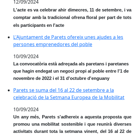
12/09/2024
L'acte es va celebrar ahir dimecres, 11 de setembre, i va
comptar amb la tradicional ofrena floral per part de tots
els participants en l'acte
L'Ajuntament de Parets ofereix unes ajudes a les pe
L'Ajuntament de Parets ofereix unes ajudes a les
persones emprenedores del poble
10/09/2024
La convocatòria està adreçada als paretans i paretanes
que hagin endegat un negoci propi al poble entre l'1 de
novembre de 2022 i el 31 d'octubre d'enguany
Parets se suma del 16 al 22 de setembre a la celebrac
Parets se suma del 16 al 22 de setembre a la
celebració de la Setmana Europea de la Mobilitat
10/09/2024
Un any més, Parets s'adhereix a aquesta proposta que
promou una mobilitat sostenible i que reunirà diverses
activitats durant tota la setmana vinent, del 16 al 22 de