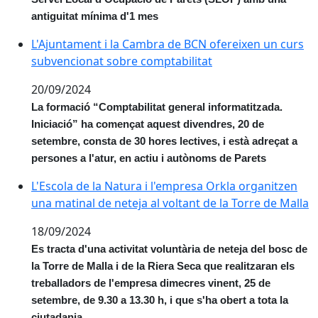
antiguitat mínima d'1 mes
L'Ajuntament i la Cambra de BCN ofereixen un curs s
L'Ajuntament i la Cambra de BCN ofereixen un curs
subvencionat sobre comptabilitat
20/09/2024
La formació “Comptabilitat general informatitzada.
Iniciació” ha començat aquest divendres, 20 de
setembre, consta de 30 hores lectives, i està adreçat a
persones a l'atur, en actiu i autònoms de Parets
L'Escola de la Natura i l'empresa Orkla organitzen una
L'Escola de la Natura i l'empresa Orkla organitzen
una matinal de neteja al voltant de la Torre de Malla
18/09/2024
Es tracta d'una activitat voluntària de neteja del bosc de
la Torre de Malla i de la Riera Seca que realitzaran els
treballadors de l'empresa dimecres vinent, 25 de
setembre, de 9.30 a 13.30 h, i que s'ha obert a tota la
ciutadania