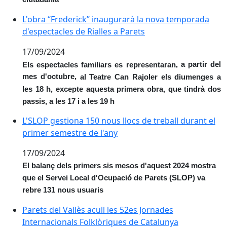
L'obra “Frederick” inaugurarà la nova temporada d'esp
L'obra “Frederick” inaugurarà la nova temporada
d'espectacles de Rialles a Parets
17/09/2024
, a partir del
Els espectacles familiars es representaran
mes d'octubre,
al Teatre Can Rajoler els diumenges a
les 18 h, excepte aquesta primera obra, que tindrà dos
passis, a les 17 i a les 19 h
L'SLOP gestiona 150 nous llocs de treball durant el p
L'SLOP gestiona 150 nous llocs de treball durant el
primer semestre de l'any
17/09/2024
El balanç dels primers sis mesos d'aquest 2024 mostra
que el Servei Local d'Ocupació de Parets (SLOP) va
rebre 131 nous usuaris
Parets del Vallès acull les 52es Jornades Internaciona
Parets del Vallès acull les 52es Jornades
Internacionals Folklòriques de Catalunya