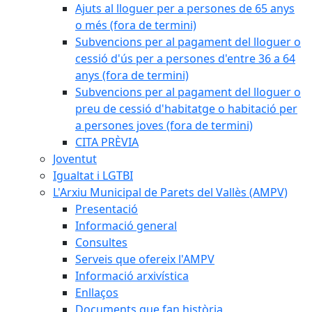
Ajuts al lloguer per a persones de 65 anys
o més (fora de termini)
Subvencions per al pagament del lloguer o
cessió d'ús per a persones d'entre 36 a 64
anys (fora de termini)
Subvencions per al pagament del lloguer o
preu de cessió d'habitatge o habitació per
a persones joves (fora de termini)
CITA PRÈVIA
Joventut
Igualtat i LGTBI
L'Arxiu Municipal de Parets del Vallès (AMPV)
Presentació
Informació general
Consultes
Serveis que ofereix l'AMPV
Informació arxivística
Enllaços
Documents que fan història