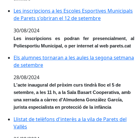
Les inscripcions a les Escoles Esportives Municipals d
Les inscripcions a les Escoles Esportives Municipals
de Parets s'obriran el 12 de setembre
30/08/2024
Les inscripcions es podran fer presencialment, al
Poliesportiu Municipal, o per internet al web parets.cat
Els alumnes tornaran a les aules la segona setmana 
Els alumnes tornaran a les aules la segona setmana
de setembre
28/08/2024
L'acte inaugural del pròxim curs tindrà lloc el 5 de
setembre, a les 11 h, a la Sala Basart Cooperativa, amb
una xerrada a càrrec d'Almudena González García,
jurista especialista en protecció de la infància
Llistat de telèfons d'interès a la vila de Parets del Vall
Llistat de telèfons d'interès a la vila de Parets del
Vallès