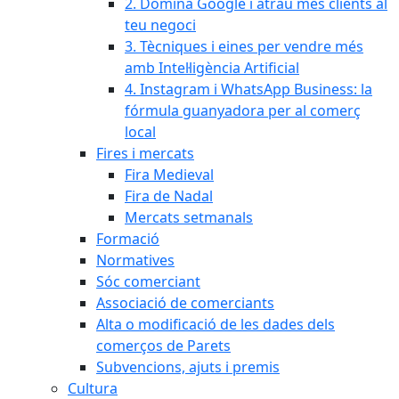
2. Domina Google i atrau més clients al
teu negoci
3. Tècniques i eines per vendre més
amb Intel·ligència Artificial
4. Instagram i WhatsApp Business: la
fórmula guanyadora per al comerç
local
Fires i mercats
Fira Medieval
Fira de Nadal
Mercats setmanals
Formació
Normatives
Sóc comerciant
Associació de comerciants
Alta o modificació de les dades dels
comerços de Parets
Subvencions, ajuts i premis
Cultura