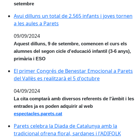
setembre
Avui dilluns un total de 2.565 infants i joves tornen a 
Avui dilluns un total de 2.565 infants i joves tornen
a les aules a Parets
09/09/2024
Aquest dilluns, 9 de setembre, comencen el curs els
alumnes del segon cicle d'educació infantil (3-6 anys),
primària i ESO
El primer Congrés de Benestar Emocional a Parets del V
El primer Congrés de Benestar Emocional a Parets
del Vallès es realitzarà el 5 d'octubre
04/09/2024
La cita comptarà amb diversos referents de l'àmbit i les
entrades ja es poden adquirir al web
espectacles.parets.cat
Parets celebra la Diada de Catalunya amb la tradiciona
Parets celebra la Diada de Catalunya amb la
tradicional ofrena floral, sardanes i l'ADIFOLK