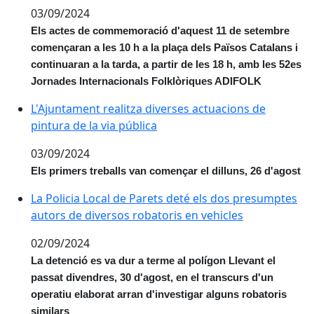
03/09/2024
Els actes de commemoració d'aquest 11 de setembre
començaran a les 10 h a la plaça dels Països Catalans i
continuaran a la tarda, a partir de les 18 h, amb les 52es
Jornades Internacionals Folklòriques ADIFOLK
L'Ajuntament realitza diverses actuacions de pintura d
L'Ajuntament realitza diverses actuacions de
pintura de la via pública
03/09/2024
Els primers treballs van començar el dilluns, 26 d'agost
La Policia Local de Parets deté els dos presumptes au
La Policia Local de Parets deté els dos presumptes
autors de diversos robatoris en vehicles
02/09/2024
La detenció es va dur a terme al polígon Llevant el
passat divendres, 30 d'agost, en el transcurs d'un
operatiu elaborat arran d'investigar alguns robatoris
similars