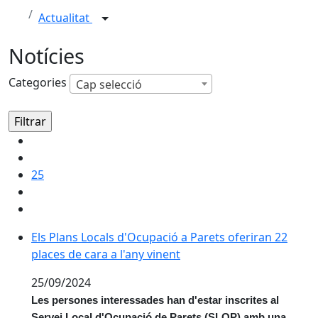
Actualitat
Notícies
Categories
Cap selecció
25
Els Plans Locals d'Ocupació a Parets oferiran 22 place
Els Plans Locals d'Ocupació a Parets oferiran 22
places de cara a l'any vinent
25/09/2024
Les persones interessades han d'estar inscrites al
Servei Local d'Ocupació de Parets (SLOP) amb una