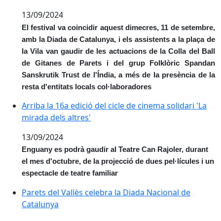
13/09/2024
El festival va coincidir aquest dimecres, 11 de setembre,
amb la Diada de Catalunya, i els assistents a la plaça de
la Vila van gaudir de les actuacions de la Colla del Ball
de Gitanes de Parets i del grup Folklòric Spandan
Sanskrutik Trust de l'Índia, a més de la presència de la
resta d'entitats locals col·laboradores
Arriba la 16a edició del cicle de cinema solidari 'La mi
Arriba la 16a edició del cicle de cinema solidari 'La
mirada dels altres'
13/09/2024
Enguany es podrà gaudir al Teatre Can Rajoler, durant
el mes d'octubre, de la projecció de dues pel·lícules i un
espectacle de teatre familiar
Parets del Vallès celebra la Diada Nacional de Catalu
Parets del Vallès celebra la Diada Nacional de
Catalunya