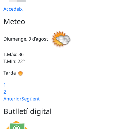
Accedeix
Meteo
Diumenge, 9 d’agost
D
T.Màx: 36°
T
T.Min: 22°
T
Tarda
T
1
2
Anterior
Següent
Butlletí digital