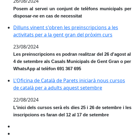
26/08/2024
Posem al servei un conjunt de telèfons municipals per
disposar-ne en cas de necessitat
Dilluns vinent s'obren les preinscripcions a les activi
Dilluns vinent s'obren les preinscripcions a les
activitats per a la gent gran del pròxim curs
23/08/2024
Les preinscripcions es podran realitzar del 26 d'agost al
4 de setembre als Casals Municipals de Gent Gran o per
WhatsApp al telèfon 691 367 695
L'Oficina de Català de Parets iniciarà nous cursos de
L'Oficina de Català de Parets iniciarà nous cursos
de català per a adults aquest setembre
22/08/2024
L'inici dels cursos serà els dies 25 i 26 de setembre i les
inscripcions es faran del 12 al 17 de setembre