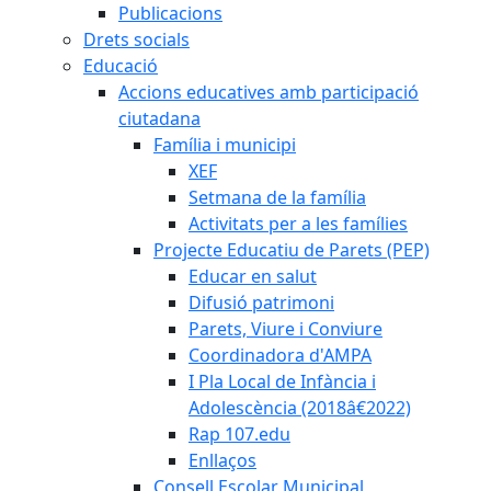
Publicacions
Drets socials
Educació
Accions educatives amb participació
ciutadana
Família i municipi
XEF
Setmana de la família
Activitats per a les famílies
Projecte Educatiu de Parets (PEP)
Educar en salut
Difusió patrimoni
Parets, Viure i Conviure
Coordinadora d'AMPA
I Pla Local de Infància i
Adolescència (2018â€2022)
Rap 107.edu
Enllaços
Consell Escolar Municipal