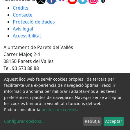
Crèdits
Contacte
Protecció de dades
Avís legal
Accessibilitat
Ajuntament de Parets del Vallès
Carrer Major, 2-4
08150 Parets del Vallès
Tel. 93 573 88 88
Fax 93 573 88 89
Aquest lloc web fa servir cookies pròpies i de tercers per
NIF P0815800H
facilitar-te una experiència de navegació òptima i recollir
informació anònima per millorar i adaptar-nos a les teves
Amb la col·laboració de:
preferències i pautes de navegació. Navegar sense acceptar
les cookies limitarà la visibilitat i funcions del web.
Podeu consultar la
política de cookies
.
Configurar opcions
...
Rebutja
Acceptar