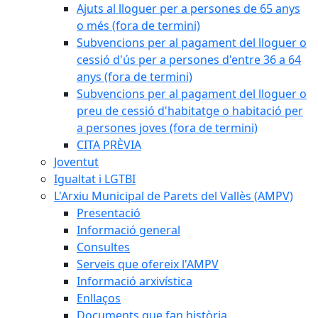
Ajuts al lloguer per a persones de 65 anys
o més (fora de termini)
Subvencions per al pagament del lloguer o
cessió d'ús per a persones d'entre 36 a 64
anys (fora de termini)
Subvencions per al pagament del lloguer o
preu de cessió d'habitatge o habitació per
a persones joves (fora de termini)
CITA PRÈVIA
Joventut
Igualtat i LGTBI
L'Arxiu Municipal de Parets del Vallès (AMPV)
Presentació
Informació general
Consultes
Serveis que ofereix l'AMPV
Informació arxivística
Enllaços
Documents que fan història