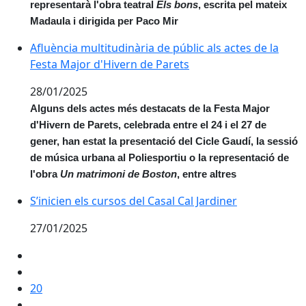
representarà l'obra teatral
Els bons
, escrita pel mateix
Madaula i dirigida per Paco Mir
Afluència multitudinària de públic als actes de la Fes
Afluència multitudinària de públic als actes de la
Festa Major d'Hivern de Parets
28/01/2025
Alguns dels actes més destacats de la Festa Major
d'Hivern de Parets, celebrada entre el 24 i el 27 de
gener, han estat la presentació del Cicle Gaudí, la sessió
de música urbana al Poliesportiu o la representació de
l'obra
Un matrimoni de Boston
, entre altres
S’inicien els cursos del Casal Cal Jardiner
S’inicien els cursos del Casal Cal Jardiner
27/01/2025
20