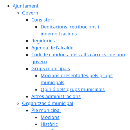
Ajuntament
Govern
Consistori
Dedicacions, retribucions i
indemnitzacions
Regidories
Agenda de l'alcalde
Codi de conducta dels alts càrrecs i de bon
govern
Grups municipals
Mocions presentades pels grups
municipals
Opinió dels grups municipals
Altres administracions
Organització municipal
Ple municipal
Mocions
Històric