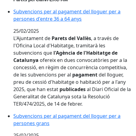
Subvencions per al pagament del lloguer per a person
Subvencions per al pagament del lloguer per a
persones d'entre 36 a 64 anys
25/02/2025
L'Ajuntament de
Parets del Vallès
, a través de
l'Oficina Local d'Habitatge, tramitarà les
subvencions que
l'Agència de l'Habitatge de
Catalunya
ofereix en dues convocatòries per a la
concessió, en règim de concurrència competitiva,
de les subvencions per al
pagament
del lloguer,
preu de cessió d'habitatge o habitació per a l'any
2025, que han estat
publicades
al Diari Oficial de la
Generalitat de Catalunya sota la Resolució
TER/474/2025, de 14 de febrer.
Subvencions per al pagament del lloguer per a perso
Subvencions per al pagament del lloguer per a
persones grans
25/02/2025