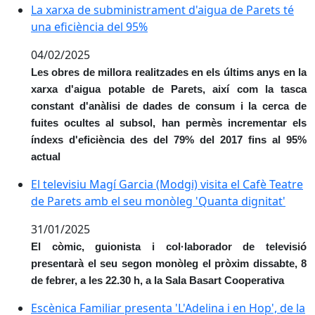
La xarxa de subministrament d'aigua de Parets té una
La xarxa de subministrament d'aigua de Parets té
una eficiència del 95%
04/02/2025
Les obres de millora realitzades en els últims anys en la
xarxa d'aigua potable de Parets, així com la tasca
constant d'anàlisi de dades de consum i la cerca de
fuites ocultes al subsol, han permès incrementar els
índexs d'eficiència des del 79% del 2017 fins al 95%
actual
El televisiu Magí Garcia (Modgi) visita el Cafè Teatre
El televisiu Magí Garcia (Modgi) visita el Cafè Teatre
de Parets amb el seu monòleg 'Quanta dignitat'
31/01/2025
El còmic, guionista i col·laborador de televisió
presentarà el seu segon monòleg el pròxim dissabte, 8
de febrer, a les 22.30 h, a la Sala Basart Cooperativa
Escènica Familiar presenta 'L'Adelina i en Hop', de la 
Escènica Familiar presenta 'L'Adelina i en Hop', de la