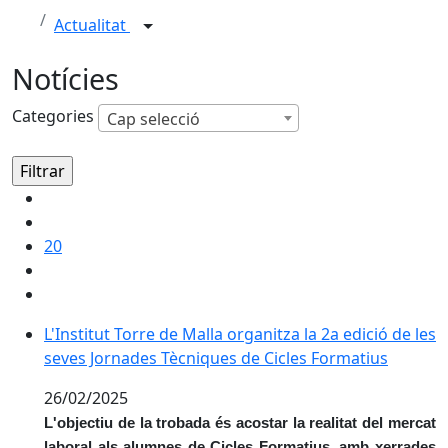
Actualitat
Notícies
Categories
Cap selecció
20
L'Institut Torre de Malla organitza la 2a edició de le
L'Institut Torre de Malla organitza la 2a edició de les
seves Jornades Tècniques de Cicles Formatius
26/02/2025
L'objectiu de la trobada és acostar la realitat del mercat
laboral als alumnes de Cicles Formatius, amb xerrades