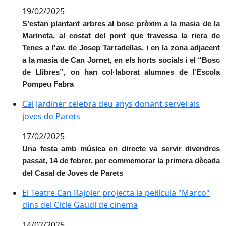
19/02/2025
S’estan plantant arbres al bosc pròxim a la masia de la
Marineta, al costat del pont que travessa la riera de
Tenes a l'av. de Josep Tarradellas, i en la zona adjacent
a la masia de Can Jornet, en els horts socials i el “Bosc
de Llibres”, on han col·laborat alumnes de l'Escola
Pompeu Fabra
Cal Jardiner celebra deu anys donant servei als joves 
Cal Jardiner celebra deu anys donant servei als
joves de Parets
17/02/2025
Una festa amb música en directe va servir divendres
passat, 14 de febrer, per commemorar la primera dècada
del Casal de Joves de Parets
El Teatre Can Rajoler projecta la pel·lícula "Marco" di
El Teatre Can Rajoler projecta la pel·lícula "Marco"
dins del Cicle Gaudí de cinema
14/02/2025