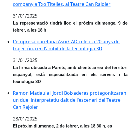
companyia Txo Titelles, al Teatre Can Rajoler
31/01/2025
La representació tindrà lloc el pròxim diumenge, 9 de
febrer, a les 18 h
L'empresa paretana AsorCAD celebra 20 anys de trajec
L'empresa paretana AsorCAD celebra 20 anys de
trajectòria en l'àmbit de la tecnologia 3D
31/01/2025
La firma ubicada a Parets, amb clients arreu del territori
espanyol, està especialitzada en els serveis i la
tecnologia 3D
Ramon Madaula i Jordi Boixaderas protagonitzaran un d
Ramon Madaula i Jordi Boixaderas protagonitzaran
un duel interpretatiu dalt de l'escenari del Teatre
Can Rajoler
28/01/2025
El pròxim diumenge, 2 de febrer, a les 18.30 h, es