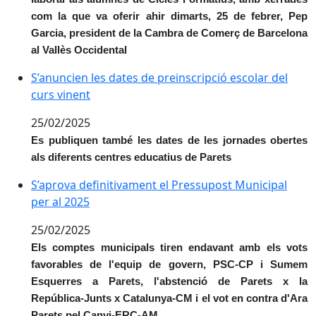
com la que va oferir ahir dimarts, 25 de febrer, Pep
Garcia, president de la Cambra de Comerç de Barcelona
al Vallès Occidental
S’anuncien les dates de preinscripció escolar del curs
S’anuncien les dates de preinscripció escolar del
curs vinent
25/02/2025
Es publiquen també les dates de les jornades obertes
als diferents centres educatius de Parets
S’aprova definitivament el Pressupost Municipal per a
S’aprova definitivament el Pressupost Municipal
per al 2025
25/02/2025
Els comptes municipals tiren endavant amb els vots
favorables de l'equip de govern, PSC-CP i Sumem
Esquerres a Parets, l'abstenció de Parets x la
República-Junts x Catalunya-CM i el vot en contra d'Ara
Parets pel Canvi-ERC-AM