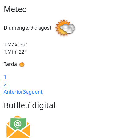
Meteo
Diumenge, 9 d’agost
D
T.Màx: 36°
T
T.Min: 22°
T
Tarda
T
1
2
Anterior
Següent
Butlletí digital