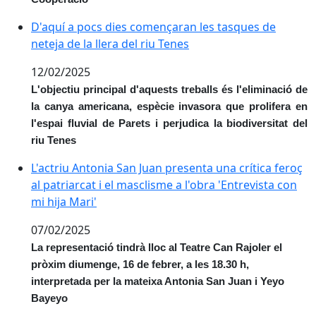
D'aquí a pocs dies començaran les tasques de neteja de
D'aquí a pocs dies començaran les tasques de
neteja de la llera del riu Tenes
12/02/2025
L'objectiu principal d'aquests treballs és l'eliminació de
la canya americana, espècie invasora que prolifera en
l'espai fluvial de Parets i perjudica la biodiversitat del
riu Tenes
L'actriu Antonia San Juan presenta una crítica feroç al 
L'actriu Antonia San Juan presenta una crítica feroç
al patriarcat i el masclisme a l'obra 'Entrevista con
mi hija Mari'
07/02/2025
La representació tindrà lloc al Teatre Can Rajoler el
pròxim diumenge, 16 de febrer, a les 18.30 h,
interpretada per la mateixa Antonia San Juan i Yeyo
Bayeyo