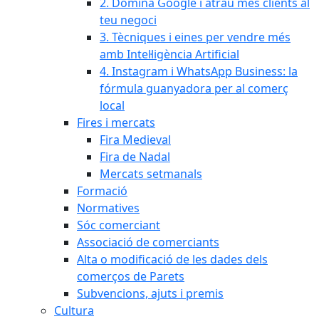
2. Domina Google i atrau més clients al
teu negoci
3. Tècniques i eines per vendre més
amb Intel·ligència Artificial
4. Instagram i WhatsApp Business: la
fórmula guanyadora per al comerç
local
Fires i mercats
Fira Medieval
Fira de Nadal
Mercats setmanals
Formació
Normatives
Sóc comerciant
Associació de comerciants
Alta o modificació de les dades dels
comerços de Parets
Subvencions, ajuts i premis
Cultura