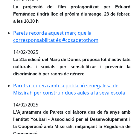
La projecció del film protagonitzat per Eduard
Fernández tindrà lloc el pròxim diumenge, 23 de febrer,
a les 18.30 h
Parets recorda aquest març que la corresponsabilit
Parets recorda aquest març que la
corresponsabilitat és #cosadetothom
14/02/2025
La 21a edició del Març de Dones proposa tot d'activitats
culturals i socials per sensibilitzar i prevenir la
discriminació per raons de gènere
Parets coopera amb la població senegalesa de Missira
Parets coopera amb la població senegalesa de
Missirah per construir dues aules a la seva escola
14/02/2025
L'Ajuntament de Parets col·labora des de fa anys amb
l'entitat Youbari - Associació per al Desenvolupament i
la Cooperació amb Missirah, mitjançant la Regidoria de
Cooperació