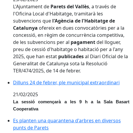
L'Ajuntament de
Parets del Vallès
, a través de
l'Oficina Local d'Habitatge, tramitarà les
subvencions que
l'Agència de l'Habitatge de
Catalunya
ofereix en dues convocatòries per a la
concessió, en règim de concurrència competitiva,
de les subvencions per al
pagament
del lloguer,
preu de cessió d'habitatge o habitació per a l'any
2025, que han estat
publicades
al Diari Oficial de la
Generalitat de Catalunya sota la Resolució
TER/474/2025, de 14 de febrer.
Dilluns 24 de febrer, ple municipal extraordinari
Dilluns 24 de febrer, ple municipal extraordinari
21/02/2025
La sessió començarà a les 9 h a la Sala Basart
Cooperativa
Es planten una quarantena d'arbres en diversos punt
Es planten una quarantena d'arbres en diversos
punts de Parets