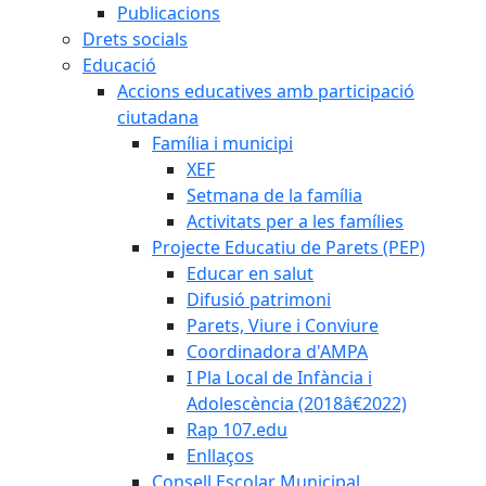
Publicacions
Drets socials
Educació
Accions educatives amb participació
ciutadana
Família i municipi
XEF
Setmana de la família
Activitats per a les famílies
Projecte Educatiu de Parets (PEP)
Educar en salut
Difusió patrimoni
Parets, Viure i Conviure
Coordinadora d'AMPA
I Pla Local de Infància i
Adolescència (2018â€2022)
Rap 107.edu
Enllaços
Consell Escolar Municipal