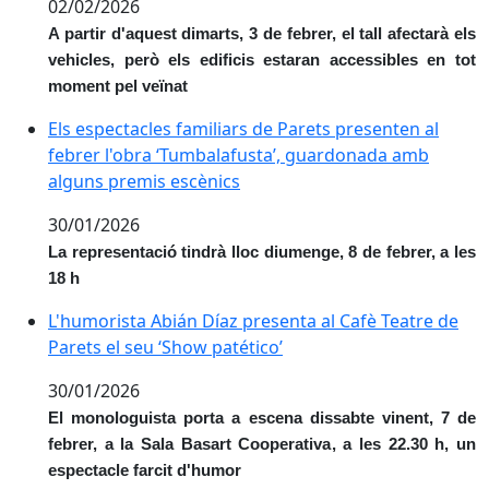
02/02/2026
A partir d'aquest dimarts, 3 de febrer, el tall afectarà els
vehicles, però els edificis estaran accessibles en tot
moment pel veïnat
Els espectacles familiars de Parets presenten al feb
Els espectacles familiars de Parets presenten al
febrer l'obra ‘Tumbalafusta’, guardonada amb
alguns premis escènics
30/01/2026
La representació tindrà lloc diumenge, 8 de febrer, a les
18 h
L'humorista Abián Díaz presenta al Cafè Teatre de Par
L'humorista Abián Díaz presenta al Cafè Teatre de
Parets el seu ‘Show patético’
30/01/2026
El monologuista porta a escena dissabte vinent, 7 de
febrer, a la Sala Basart Cooperativa, a les 22.30 h, un
espectacle farcit d'humor