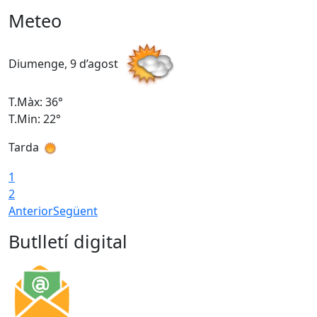
Meteo
Diumenge, 9 d’agost
D
T.Màx: 36°
T
T.Min: 22°
T
Tarda
T
1
2
Anterior
Següent
Butlletí digital