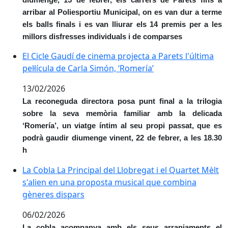
diumenge, 15 de febrer, els carrers de Parets fins a
arribar al Poliesportiu Municipal, on es van dur a terme
els balls finals i es van lliurar els 14 premis per a les
millors disfresses individuals i de comparses
El Cicle Gaudí de cinema projecta a Parets l'última pel
El Cicle Gaudí de cinema projecta a Parets l'última
pel·lícula de Carla Simón, ‘Romería’
13/02/2026
La reconeguda directora posa punt final a la trilogia
sobre la seva memòria familiar amb la delicada
‘Romería’, un viatge íntim al seu propi passat, que es
podrà gaudir diumenge vinent, 22 de febrer, a les 18.30
h
La Cobla La Principal del Llobregat i el Quartet Mèlt
La Cobla La Principal del Llobregat i el Quartet Mèlt
s'alien en una proposta musical que combina
gèneres dispars
06/02/2026
La cobla acompanya amb els seus arranjaments el