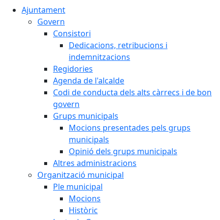
Ajuntament
Govern
Consistori
Dedicacions, retribucions i
indemnitzacions
Regidories
Agenda de l'alcalde
Codi de conducta dels alts càrrecs i de bon
govern
Grups municipals
Mocions presentades pels grups
municipals
Opinió dels grups municipals
Altres administracions
Organització municipal
Ple municipal
Mocions
Històric