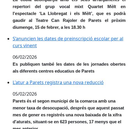
repertori del grup vocal mixt Quartet Mèlt en
l'espectacle ‘La Llobregat i els Mèlt’, que es podrà
gaudir al Teatre Can Rajoler de Parets el pròxim
diumenge, 15 de febrer, a les 18.30 h
S’anuncien les dates de preinscripció escolar per al c
S’anuncien les dates de preinscripció escolar per al
curs vinent
06/02/2026
Es publiquen també les dates de les jornades obertes
als diferents centres educatius de Parets
L'atur a Parets registra una nova reducció
L'atur a Parets registra una nova reducció
05/02/2026
Parets és el segon municipi de la comarca amb una
menor taxa de desocupació, després que aquest passat
mes de gener es registrés una nova baixada de la xifra
d'aturats, situant-se en 623 persones, 17 menys que el
mes anterior