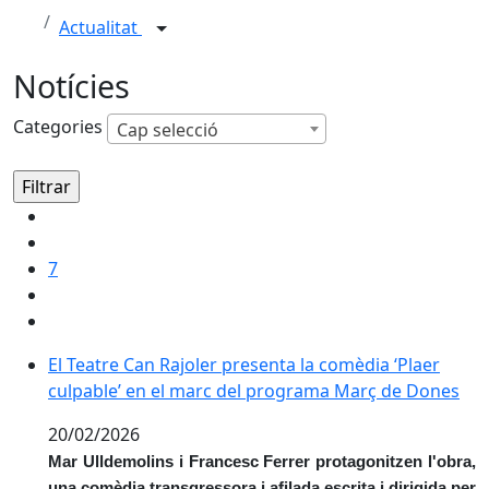
Actualitat
Notícies
Categories
Cap selecció
7
El Teatre Can Rajoler presenta la comèdia ‘Plaer cul
El Teatre Can Rajoler presenta la comèdia ‘Plaer
culpable’ en el marc del programa Març de Dones
20/02/2026
Mar Ulldemolins i Francesc Ferrer protagonitzen l'obra,
una comèdia transgressora i afilada escrita i dirigida per