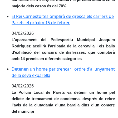
majoria dels casos és del 70%
El Rei Carnestoltes omplirà de gresca els carrers de P
El Rei Carnestoltes omplirà de gresca els carrers de
Parets el pròxim 15 de febrer
04/02/2026
L'aparcament del Poliesportiu Municipal Joaquim
Rodríguez acollirà l'arribada de la cercavila i els balls
d'exhibició del concurs de disfresses, que comptarà
amb 14 premis en diferents categories
Detenen un home per trencar l'ordre d'allunyament de
Detenen un home per trencar l'ordre d'allunyament
de la seva exparella
04/02/2026
La Policia Local de Parets va detenir un home pel
delicte de trencament de condemna, després de rebre
l'avís de la ciutadania d'una baralla dins d'un comerç
del municipi