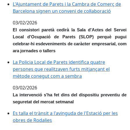
L'Ajuntament de Parets i la Cambra de Comerç de Barc
L'Ajuntament de Parets i la Cambra de Comerç de
Barcelona signen un conveni de col·laboració
03/02/2026
El consistori paretà cedirà la Sala d'Actes del Servei
Local d'Ocupació de Parets (SLOP) perquè pugui
celebrar-hi esdeveniments de caràcter empresarial, com
ara jornades o tallers
La Policia Local de Parets identifica quatre persone
La Policia Local de Parets identifica quatre
persones que realitzaven furts mitjançant el
mètode conegut com a sembra
03/02/2026
La intervenció s'ha fet dins del dispositiu preventiu de
seguretat del mercat setmanal
Es talla el trànsit a l'avinguda de l'Estació per les obr
Es talla el trànsit a l'avinguda de l'Estació per les
obres de Rodalies