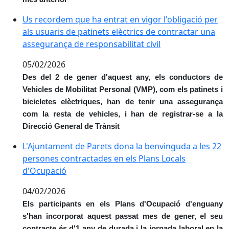
Us recordem que ha entrat en vigor l'obligació per als
Us recordem que ha entrat en vigor l'obligació per
als usuaris de patinets elèctrics de contractar una
assegurança de responsabilitat civil
05/02/2026
Des del 2 de gener d'aquest any, els conductors de
Vehicles de Mobilitat Personal (VMP), com els patinets i
bicicletes elèctriques, han de tenir una assegurança
com la resta de vehicles, i han de registrar-se a la
Direcció General de Trànsit
L'Ajuntament de Parets dona la benvinguda a les 22 p
L'Ajuntament de Parets dona la benvinguda a les 22
persones contractades en els Plans Locals
d'Ocupació
04/02/2026
Els participants en els Plans d'Ocupació d'enguany
s'han incorporat aquest passat mes de gener, el seu
contracte és d'1 any de durada i la jornada laboral en la