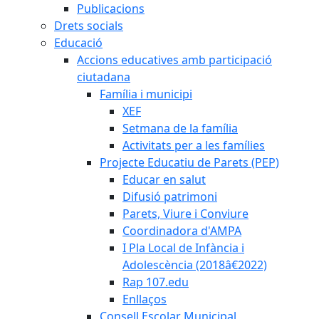
Publicacions
Drets socials
Educació
Accions educatives amb participació
ciutadana
Família i municipi
XEF
Setmana de la família
Activitats per a les famílies
Projecte Educatiu de Parets (PEP)
Educar en salut
Difusió patrimoni
Parets, Viure i Conviure
Coordinadora d'AMPA
I Pla Local de Infància i
Adolescència (2018â€2022)
Rap 107.edu
Enllaços
Consell Escolar Municipal