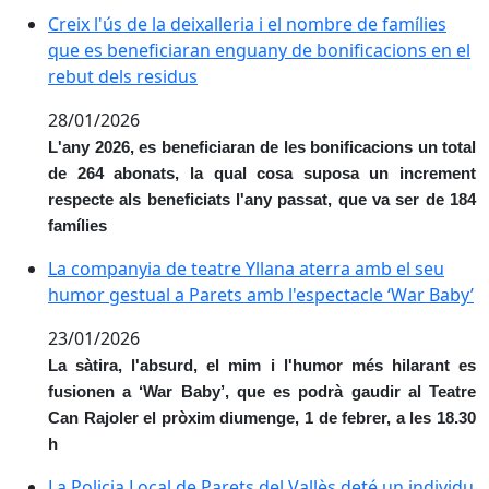
Creix l'ús de la deixalleria i el nombre de famílies qu
Creix l'ús de la deixalleria i el nombre de famílies
que es beneficiaran enguany de bonificacions en el
rebut dels residus
28/01/2026
L'any 2026, es beneficiaran de les bonificacions un total
de 264 abonats, la qual cosa suposa un increment
respecte als beneficiats l'any passat, que va ser de 184
famílies
La companyia de teatre Yllana aterra amb el seu humo
La companyia de teatre Yllana aterra amb el seu
humor gestual a Parets amb l'espectacle ‘War Baby’
23/01/2026
La sàtira, l'absurd, el mim i l'humor més hilarant es
fusionen a ‘War Baby’, que es podrà gaudir al Teatre
Can Rajoler el pròxim diumenge, 1 de febrer, a les 18.30
h
La Policia Local de Parets del Vallès deté un individu 
La Policia Local de Parets del Vallès deté un individu