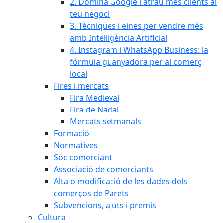
2. Domina Google i atrau més clients al
teu negoci
3. Tècniques i eines per vendre més
amb Intel·ligència Artificial
4. Instagram i WhatsApp Business: la
fórmula guanyadora per al comerç
local
Fires i mercats
Fira Medieval
Fira de Nadal
Mercats setmanals
Formació
Normatives
Sóc comerciant
Associació de comerciants
Alta o modificació de les dades dels
comerços de Parets
Subvencions, ajuts i premis
Cultura