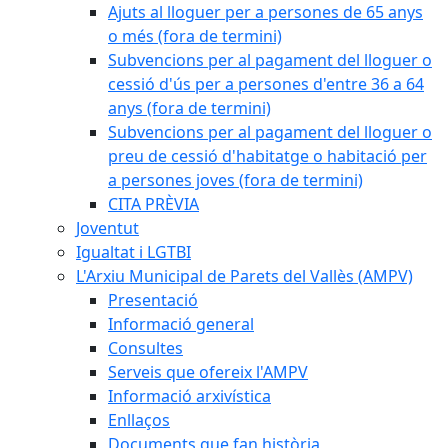
Ajuts al lloguer per a persones de 65 anys
o més (fora de termini)
Subvencions per al pagament del lloguer o
cessió d'ús per a persones d'entre 36 a 64
anys (fora de termini)
Subvencions per al pagament del lloguer o
preu de cessió d'habitatge o habitació per
a persones joves (fora de termini)
CITA PRÈVIA
Joventut
Igualtat i LGTBI
L'Arxiu Municipal de Parets del Vallès (AMPV)
Presentació
Informació general
Consultes
Serveis que ofereix l'AMPV
Informació arxivística
Enllaços
Documents que fan història