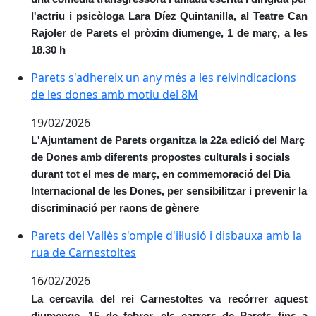
l'actriu i psicòloga Lara Díez Quintanilla, al Teatre Can
Rajoler de Parets el pròxim diumenge, 1 de març, a les
18.30 h
Parets s'adhereix un any més a les reivindicacions d
Parets s'adhereix un any més a les reivindicacions
de les dones amb motiu del 8M
19/02/2026
L'Ajuntament de Parets organitza la 22a edició del Març
de Dones amb diferents propostes culturals i socials
durant tot el mes de març, en commemoració del Dia
Internacional de les Dones, per sensibilitzar i prevenir la
discriminació per raons de gènere
Parets del Vallès s'omple d'il·lusió i disbauxa amb la 
Parets del Vallès s'omple d'il·lusió i disbauxa amb la
rua de Carnestoltes
16/02/2026
La cercavila del rei Carnestoltes va recórrer aquest