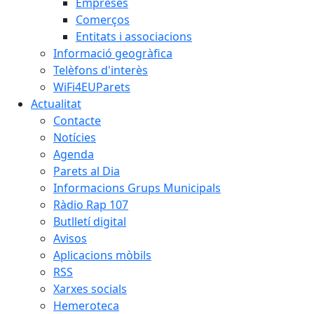
Empreses
Comerços
Entitats i associacions
Informació geogràfica
Telèfons d'interès
WiFi4EUParets
Actualitat
Contacte
Notícies
Agenda
Parets al Dia
Informacions Grups Municipals
Ràdio Rap 107
Butlletí digital
Avisos
Aplicacions mòbils
RSS
Xarxes socials
Hemeroteca