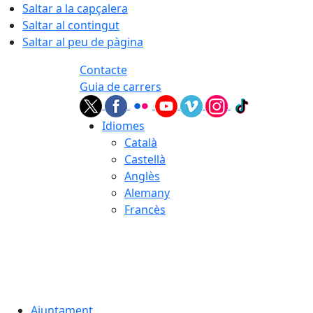
Saltar a la capçalera
Saltar al contingut
Saltar al peu de pàgina
Contacte
Guia de carrers
Idiomes
Català
Castellà
Anglès
Alemany
Francès
09.08.2026 | 08:26
Ajuntament