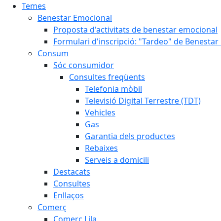
Temes
Benestar Emocional
Proposta d'activitats de benestar emocional
Formulari d'inscripció: "Tardeo" de Benesta
Consum
Sóc consumidor
Consultes freqüents
Telefonia mòbil
Televisió Digital Terrestre (TDT)
Vehicles
Gas
Garantia dels productes
Rebaixes
Serveis a domicili
Destacats
Consultes
Enllaços
Comerç
Comerç Lila