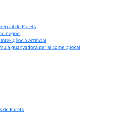
mercial de Parets
teu negoci
tel·ligència Artificial
rmula guanyadora per al comerç local
s de Parets