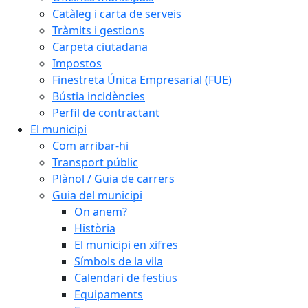
Catàleg i carta de serveis
Tràmits i gestions
Carpeta ciutadana
Impostos
Finestreta Única Empresarial (FUE)
Bústia incidències
Perfil de contractant
El municipi
Com arribar-hi
Transport públic
Plànol / Guia de carrers
Guia del municipi
On anem?
Història
El municipi en xifres
Símbols de la vila
Calendari de festius
Equipaments