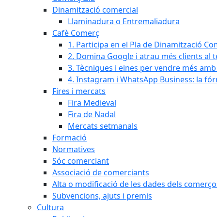
Dinamització comercial
Llaminadura o Entremaliadura
Cafè Comerç
1. Participa en el Pla de Dinamització Co
2. Domina Google i atrau més clients al 
3. Tècniques i eines per vendre més amb In
4. Instagram i WhatsApp Business: la fó
Fires i mercats
Fira Medieval
Fira de Nadal
Mercats setmanals
Formació
Normatives
Sóc comerciant
Associació de comerciants
Alta o modificació de les dades dels comerço
Subvencions, ajuts i premis
Cultura