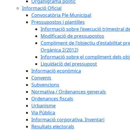
Organigrama polític
Informació Oficial
Convocatòria Ple Municipal
Pressupostos i plantilles
Informació sobre l'execució trimestral d
Modificació de pressupostos
Compliment de l'objectiu d'estabilitat pr
Orgànica 2/2012)
Informació sobre el compliment dels obje
Liquidació del pressupost
Informació econòmica
Convenis
Subvencions
Normativa / Ordenances generals
Ordenances fiscals
Urbanisme
Via Pública
Informació corporativa. Inventari
Resultats electorals