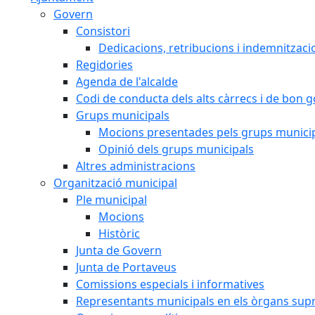
Govern
Consistori
Dedicacions, retribucions i indemnitzaci
Regidories
Agenda de l'alcalde
Codi de conducta dels alts càrrecs i de bon 
Grups municipals
Mocions presentades pels grups munici
Opinió dels grups municipals
Altres administracions
Organització municipal
Ple municipal
Mocions
Històric
Junta de Govern
Junta de Portaveus
Comissions especials i informatives
Representants municipals en els òrgans sup