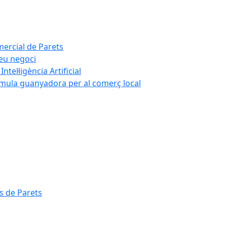
mercial de Parets
teu negoci
tel·ligència Artificial
rmula guanyadora per al comerç local
s de Parets