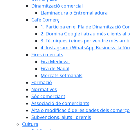
Dinamització comercial
Llaminadura o Entremaliadura
Cafè Comerç
1. Participa en el Pla de Dinamització Co
2. Domina Google i atrau més clients al 
3. Tècniques i eines per vendre més amb In
4. Instagram i WhatsApp Business: la fó
Fires i mercats
Fira Medieval
Fira de Nadal
Mercats setmanals
Formació
Normatives
Sóc comerciant
Associació de comerciants
Alta o modificació de les dades dels comerço
Subvencions, ajuts i premis
Cultura