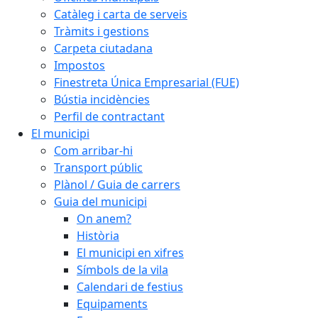
Catàleg i carta de serveis
Tràmits i gestions
Carpeta ciutadana
Impostos
Finestreta Única Empresarial (FUE)
Bústia incidències
Perfil de contractant
El municipi
Com arribar-hi
Transport públic
Plànol / Guia de carrers
Guia del municipi
On anem?
Història
El municipi en xifres
Símbols de la vila
Calendari de festius
Equipaments