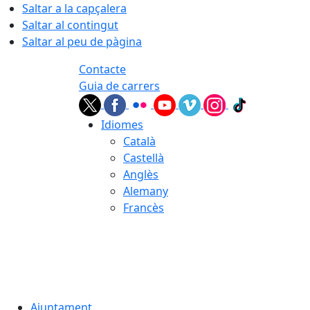
Saltar a la capçalera
Saltar al contingut
Saltar al peu de pàgina
Contacte
Guia de carrers
Idiomes
Català
Castellà
Anglès
Alemany
Francès
07.08.2026 | 12:02
Ajuntament