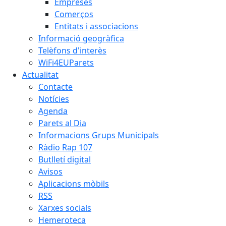
Empreses
Comerços
Entitats i associacions
Informació geogràfica
Telèfons d'interès
WiFi4EUParets
Actualitat
Contacte
Notícies
Agenda
Parets al Dia
Informacions Grups Municipals
Ràdio Rap 107
Butlletí digital
Avisos
Aplicacions mòbils
RSS
Xarxes socials
Hemeroteca