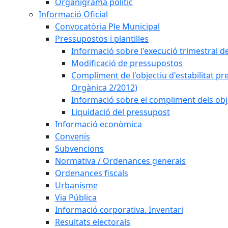
Organigrama polític
Informació Oficial
Convocatòria Ple Municipal
Pressupostos i plantilles
Informació sobre l'execució trimestral d
Modificació de pressupostos
Compliment de l'objectiu d'estabilitat pr
Orgànica 2/2012)
Informació sobre el compliment dels obje
Liquidació del pressupost
Informació econòmica
Convenis
Subvencions
Normativa / Ordenances generals
Ordenances fiscals
Urbanisme
Via Pública
Informació corporativa. Inventari
Resultats electorals