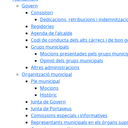
Govern
Consistori
Dedicacions, retribucions i indemnitzaci
Regidories
Agenda de l'alcalde
Codi de conducta dels alts càrrecs i de bon 
Grups municipals
Mocions presentades pels grups munici
Opinió dels grups municipals
Altres administracions
Organització municipal
Ple municipal
Mocions
Històric
Junta de Govern
Junta de Portaveus
Comissions especials i informatives
Representants municipals en els òrgans sup