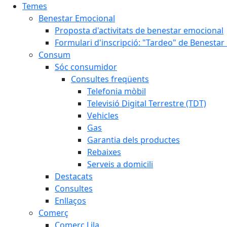
Temes
Benestar Emocional
Proposta d'activitats de benestar emocional
Formulari d'inscripció: "Tardeo" de Benesta
Consum
Sóc consumidor
Consultes freqüents
Telefonia mòbil
Televisió Digital Terrestre (TDT)
Vehicles
Gas
Garantia dels productes
Rebaixes
Serveis a domicili
Destacats
Consultes
Enllaços
Comerç
Comerç Lila