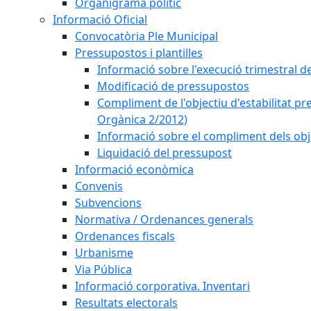
Organigrama polític
Informació Oficial
Convocatòria Ple Municipal
Pressupostos i plantilles
Informació sobre l'execució trimestral d
Modificació de pressupostos
Compliment de l'objectiu d'estabilitat pr
Orgànica 2/2012)
Informació sobre el compliment dels obje
Liquidació del pressupost
Informació econòmica
Convenis
Subvencions
Normativa / Ordenances generals
Ordenances fiscals
Urbanisme
Via Pública
Informació corporativa. Inventari
Resultats electorals