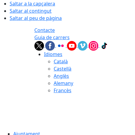
Saltar a la capçalera
Saltar al contingut
Saltar al peu de pàgina
Contacte
Guia de carrers
Idiomes
Català
Castellà
Anglès
Alemany
Francès
07.08.2026 | 13:52
Ajuntament