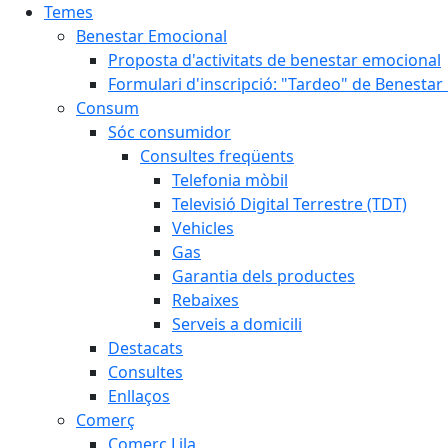
Temes
Benestar Emocional
Proposta d'activitats de benestar emocional
Formulari d'inscripció: "Tardeo" de Benesta
Consum
Sóc consumidor
Consultes freqüents
Telefonia mòbil
Televisió Digital Terrestre (TDT)
Vehicles
Gas
Garantia dels productes
Rebaixes
Serveis a domicili
Destacats
Consultes
Enllaços
Comerç
Comerç Lila