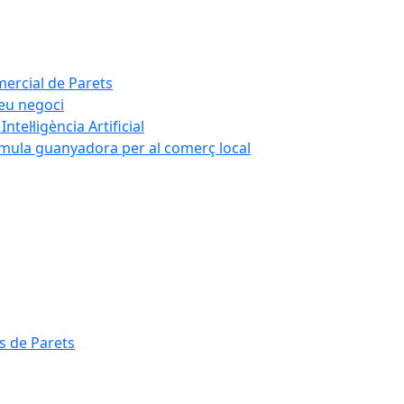
mercial de Parets
teu negoci
tel·ligència Artificial
rmula guanyadora per al comerç local
s de Parets