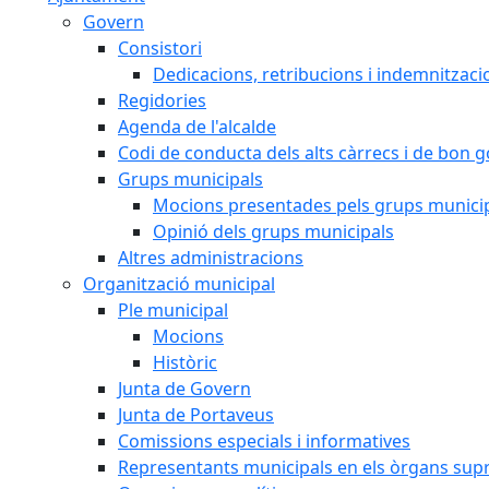
Govern
Consistori
Dedicacions, retribucions i indemnitzaci
Regidories
Agenda de l'alcalde
Codi de conducta dels alts càrrecs i de bon 
Grups municipals
Mocions presentades pels grups munici
Opinió dels grups municipals
Altres administracions
Organització municipal
Ple municipal
Mocions
Històric
Junta de Govern
Junta de Portaveus
Comissions especials i informatives
Representants municipals en els òrgans sup