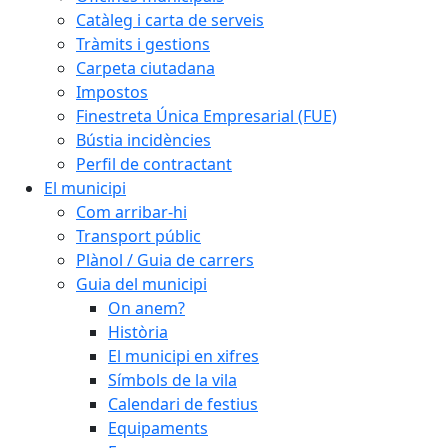
Catàleg i carta de serveis
Tràmits i gestions
Carpeta ciutadana
Impostos
Finestreta Única Empresarial (FUE)
Bústia incidències
Perfil de contractant
El municipi
Com arribar-hi
Transport públic
Plànol / Guia de carrers
Guia del municipi
On anem?
Història
El municipi en xifres
Símbols de la vila
Calendari de festius
Equipaments