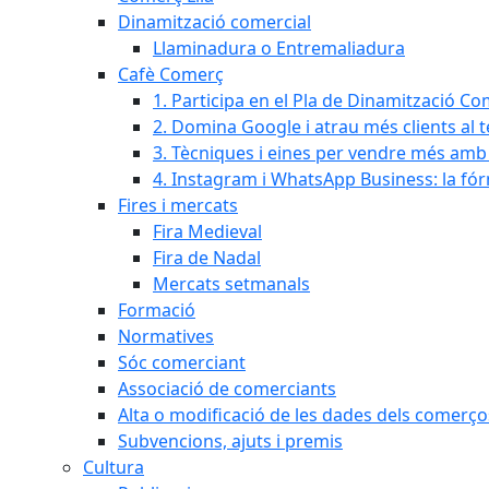
Dinamització comercial
Llaminadura o Entremaliadura
Cafè Comerç
1. Participa en el Pla de Dinamització Co
2. Domina Google i atrau més clients al 
3. Tècniques i eines per vendre més amb In
4. Instagram i WhatsApp Business: la fó
Fires i mercats
Fira Medieval
Fira de Nadal
Mercats setmanals
Formació
Normatives
Sóc comerciant
Associació de comerciants
Alta o modificació de les dades dels comerço
Subvencions, ajuts i premis
Cultura