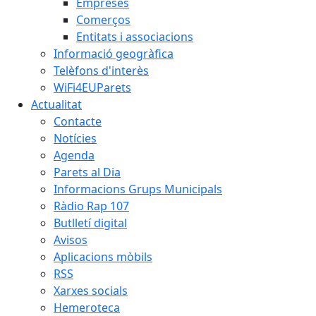
Empreses
Comerços
Entitats i associacions
Informació geogràfica
Telèfons d'interès
WiFi4EUParets
Actualitat
Contacte
Notícies
Agenda
Parets al Dia
Informacions Grups Municipals
Ràdio Rap 107
Butlletí digital
Avisos
Aplicacions mòbils
RSS
Xarxes socials
Hemeroteca