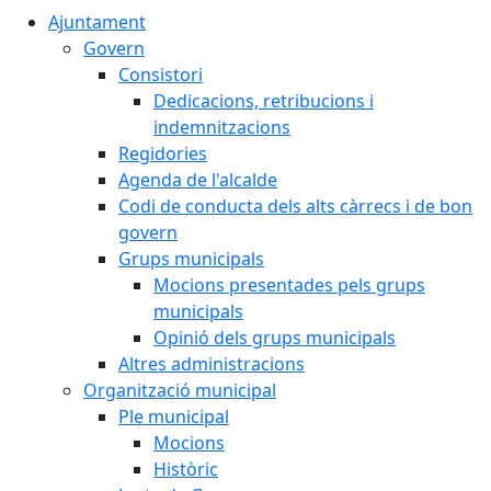
Ajuntament
Govern
Consistori
Dedicacions, retribucions i
indemnitzacions
Regidories
Agenda de l'alcalde
Codi de conducta dels alts càrrecs i de bon
govern
Grups municipals
Mocions presentades pels grups
municipals
Opinió dels grups municipals
Altres administracions
Organització municipal
Ple municipal
Mocions
Històric