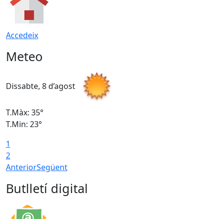
Accedeix
Meteo
Dissabte, 8 d’agost
D
T.Màx: 35°
T
T.Min: 23°
T
1
2
Anterior
Següent
Butlletí digital