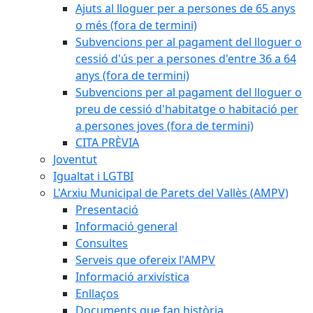
Ajuts al lloguer per a persones de 65 anys
o més (fora de termini)
Subvencions per al pagament del lloguer o
cessió d'ús per a persones d'entre 36 a 64
anys (fora de termini)
Subvencions per al pagament del lloguer o
preu de cessió d'habitatge o habitació per
a persones joves (fora de termini)
CITA PRÈVIA
Joventut
Igualtat i LGTBI
L'Arxiu Municipal de Parets del Vallès (AMPV)
Presentació
Informació general
Consultes
Serveis que ofereix l'AMPV
Informació arxivística
Enllaços
Documents que fan història