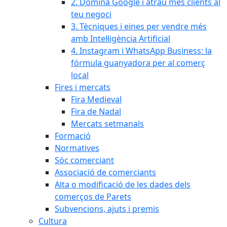
2. Domina Google i atrau més clients al
teu negoci
3. Tècniques i eines per vendre més
amb Intel·ligència Artificial
4. Instagram i WhatsApp Business: la
fórmula guanyadora per al comerç
local
Fires i mercats
Fira Medieval
Fira de Nadal
Mercats setmanals
Formació
Normatives
Sóc comerciant
Associació de comerciants
Alta o modificació de les dades dels
comerços de Parets
Subvencions, ajuts i premis
Cultura