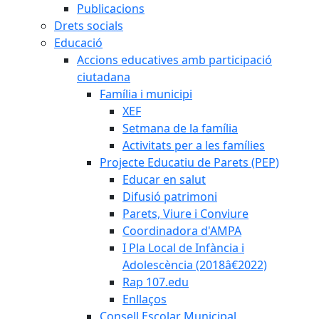
Publicacions
Drets socials
Educació
Accions educatives amb participació
ciutadana
Família i municipi
XEF
Setmana de la família
Activitats per a les famílies
Projecte Educatiu de Parets (PEP)
Educar en salut
Difusió patrimoni
Parets, Viure i Conviure
Coordinadora d'AMPA
I Pla Local de Infància i
Adolescència (2018â€2022)
Rap 107.edu
Enllaços
Consell Escolar Municipal