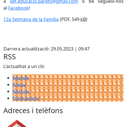
a
xef.educacio.parets@gmail.com
o be segueix-nos
al
Facebook
!
12a Setmana de la Família
(PDF, 549
kB
)
Facebook
X
Darrera actualització: 29.05.2023 | 09:47
RSS
L'actualitat a un clic
Agenda
Avisos
Notícies
Publicacions
Adreces i telèfons