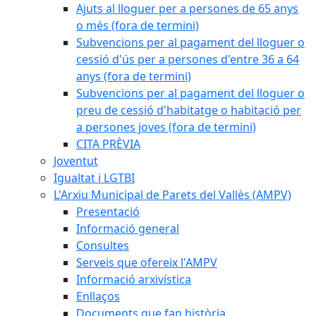
Ajuts al lloguer per a persones de 65 anys
o més (fora de termini)
Subvencions per al pagament del lloguer o
cessió d'ús per a persones d'entre 36 a 64
anys (fora de termini)
Subvencions per al pagament del lloguer o
preu de cessió d'habitatge o habitació per
a persones joves (fora de termini)
CITA PRÈVIA
Joventut
Igualtat i LGTBI
L'Arxiu Municipal de Parets del Vallès (AMPV)
Presentació
Informació general
Consultes
Serveis que ofereix l'AMPV
Informació arxivística
Enllaços
Documents que fan història