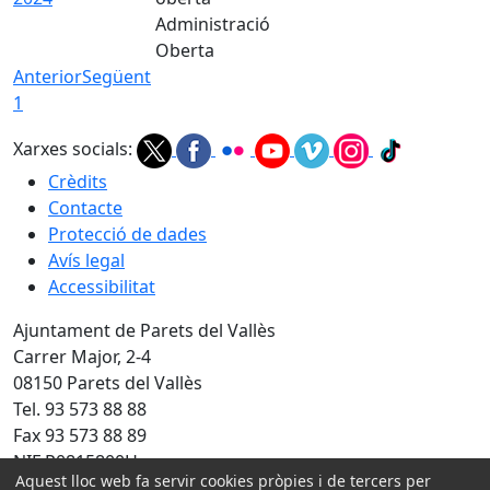
Administració
Oberta
Anterior
Següent
1
Xarxes socials:
Crèdits
Contacte
Protecció de dades
Avís legal
Accessibilitat
Ajuntament de Parets del Vallès
Carrer Major, 2-4
08150 Parets del Vallès
Tel. 93 573 88 88
Fax 93 573 88 89
NIF P0815800H
Aquest lloc web fa servir cookies pròpies i de tercers per