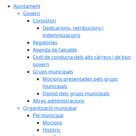
Ajuntament
Govern
Consistori
Dedicacions, retribucions i
indemnitzacions
Regidories
Agenda de l'alcalde
Codi de conducta dels alts càrrecs i de bon
govern
Grups municipals
Mocions presentades pels grups
municipals
Opinió dels grups municipals
Altres administracions
Organització municipal
Ple municipal
Mocions
Històric