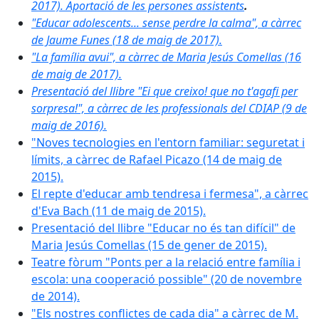
2017). Aportació de les persones assistents
.
"Educar adolescents... sense perdre la calma", a càrrec
de Jaume Funes (18 de maig de 2017).
"La família avui", a càrrec de Maria Jesús Comellas (16
de maig de 2017).
Presentació del llibre "Ei que creixo! que no t'agafi per
sorpresa!", a càrrec de les professionals del CDIAP (9 de
maig de 2016).
"Noves tecnologies en l'entorn familiar: seguretat i
límits, a càrrec de Rafael Picazo (14 de maig de
2015).
El repte d'educar amb tendresa i fermesa", a càrrec
d'Eva Bach (11 de maig de 2015).
Presentació del llibre "Educar no és tan difícil" de
Maria Jesús Comellas (15 de gener de 2015).
Teatre fòrum "Ponts per a la relació entre família i
escola: una cooperació possible" (20 de novembre
de 2014).
"Els nostres conflictes de cada dia" a càrrec de M.