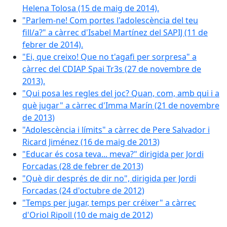
Helena Tolosa (15 de maig de 2014).
"Parlem-ne! Com portes l'adolescència del teu
fill/a?" a càrrec d'Isabel Martínez del SAPIJ (11 de
febrer de 2014).
"Ei, que creixo! Que no t'agafi per sorpresa" a
càrrec del CDIAP Spai Tr3s (27 de novembre de
2013).
"Qui posa les regles del joc? Quan, com, amb qui i a
què jugar" a càrrec d'Imma Marín (21 de novembre
de 2013)
"Adolescència i límits" a càrrec de Pere Salvador i
Ricard Jiménez (16 de maig de 2013)
"Educar és cosa teva... meva?" dirigida per Jordi
Forcadas (28 de febrer de 2013)
"Què dir després de dir no", dirigida per Jordi
Forcadas (24 d'octubre de 2012)
"Temps per jugar, temps per créixer" a càrrec
d'Oriol Ripoll (10 de maig de 2012)