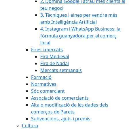
2. Domina Google i atrau més clients al
teu negoci
3. Tècniques i eines per vendre més
amb Intel·ligència Artificial
4. Instagram i WhatsApp Business: la
fórmula guanyadora per al comerç
local
Fires i mercats
Fira Medieval
Fira de Nadal
Mercats setmanals
Formació
Normatives
Sóc comerciant
Associació de comerciants
Alta o modificació de les dades dels
comerços de Parets
Subvencions, ajuts i premis
Cultura