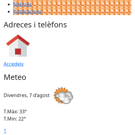
Notícies
Publicacions
Adreces i telèfons
Accedeix
Meteo
Divendres, 7 d’agost
D
T.Màx: 33°
T
T.Min: 22°
T
1