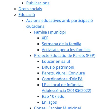
Publicacions
Drets socials
Educació
Accions educatives amb participació
ciutadana
Família i municipi
XEF
Setmana de la família
Activitats per a les famílies
Projecte Educatiu de Parets (PEP)
Educar en salut
Difusió patrimoni
Parets, Viure i Conviure
Coordinadora d'AMPA
I Pla Local de Infància i
Adolescència (2018â€2022)
Rap 107.edu
Enllaços
Consell Escolar Municipal