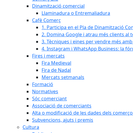
Dinamització comercial
Llaminadura o Entremaliadura
Cafè Comerç
1. Participa en el Pla de Dinamització Co
2. Domina Google i atrau més clients al 
3. Tècniques i eines per vendre més amb In
4. Instagram i WhatsApp Business: la fó
Fires i mercats
Fira Medieval
Fira de Nadal
Mercats setmanals
Formació
Normatives
Sóc comerciant
Associació de comerciants
Alta o modificació de les dades dels comerço
Subvencions, ajuts i premis
Cultura