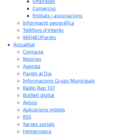
Empreses
Comerços
Entitats i associacions
Informació geogràfica
Telèfons d'interès
WiFi4EUParets
Actualitat
Contacte
Notícies
Agenda
Parets al Dia
Informacions Grups Municipals
Ràdio Rap 107
Butlletí digital
Avisos
Aplicacions mòbils
RSS
Xarxes socials
Hemeroteca