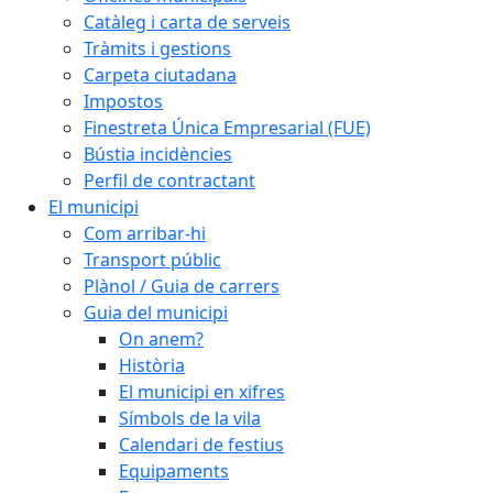
Catàleg i carta de serveis
Tràmits i gestions
Carpeta ciutadana
Impostos
Finestreta Única Empresarial (FUE)
Bústia incidències
Perfil de contractant
El municipi
Com arribar-hi
Transport públic
Plànol / Guia de carrers
Guia del municipi
On anem?
Història
El municipi en xifres
Símbols de la vila
Calendari de festius
Equipaments