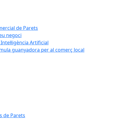
mercial de Parets
teu negoci
tel·ligència Artificial
rmula guanyadora per al comerç local
s de Parets