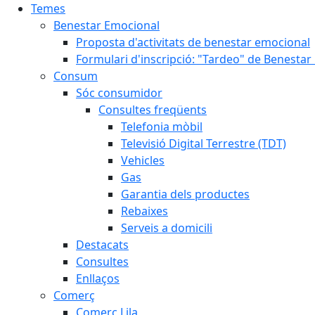
Temes
Benestar Emocional
Proposta d'activitats de benestar emocional
Formulari d'inscripció: "Tardeo" de Benesta
Consum
Sóc consumidor
Consultes freqüents
Telefonia mòbil
Televisió Digital Terrestre (TDT)
Vehicles
Gas
Garantia dels productes
Rebaixes
Serveis a domicili
Destacats
Consultes
Enllaços
Comerç
Comerç Lila