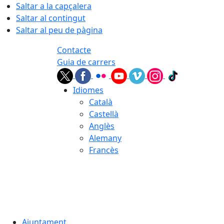
Saltar a la capçalera
Saltar al contingut
Saltar al peu de pàgina
Contacte
Guia de carrers
Idiomes
Català
Castellà
Anglès
Alemany
Francès
07.08.2026 | 14:55
Ajuntament