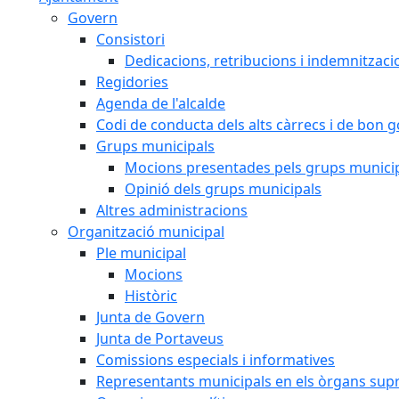
Govern
Consistori
Dedicacions, retribucions i indemnitzaci
Regidories
Agenda de l'alcalde
Codi de conducta dels alts càrrecs i de bon 
Grups municipals
Mocions presentades pels grups munici
Opinió dels grups municipals
Altres administracions
Organització municipal
Ple municipal
Mocions
Històric
Junta de Govern
Junta de Portaveus
Comissions especials i informatives
Representants municipals en els òrgans sup