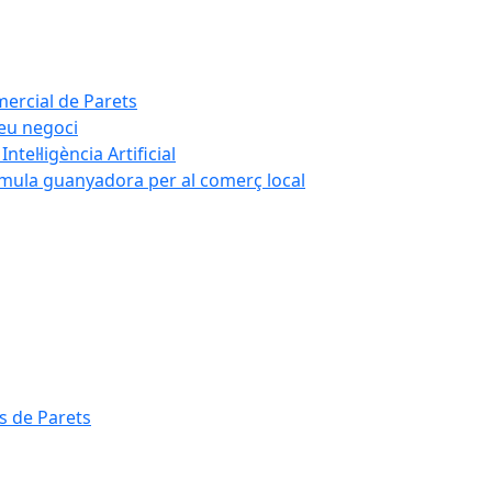
mercial de Parets
teu negoci
tel·ligència Artificial
rmula guanyadora per al comerç local
s de Parets