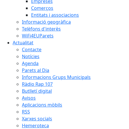
Empreses
Comerços
Entitats i associacions
Informació geogràfica
Telèfons d'interès
WiFi4EUParets
Actualitat
Contacte
Notícies
Agenda
Parets al Dia
Informacions Grups Municipals
Ràdio Rap 107
Butlletí digital
Avisos
Aplicacions mòbils
RSS
Xarxes socials
Hemeroteca