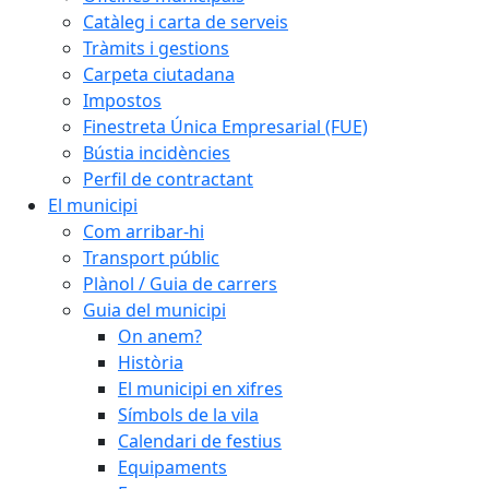
Catàleg i carta de serveis
Tràmits i gestions
Carpeta ciutadana
Impostos
Finestreta Única Empresarial (FUE)
Bústia incidències
Perfil de contractant
El municipi
Com arribar-hi
Transport públic
Plànol / Guia de carrers
Guia del municipi
On anem?
Història
El municipi en xifres
Símbols de la vila
Calendari de festius
Equipaments