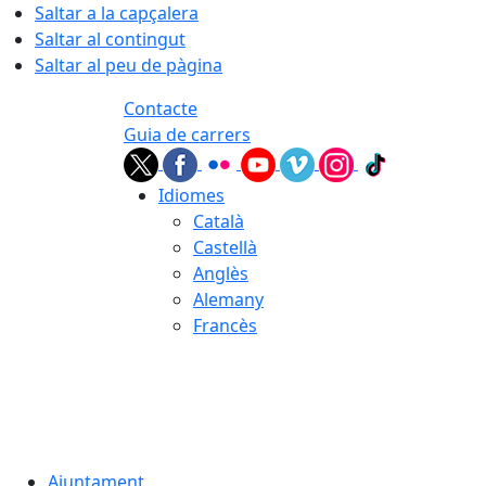
Saltar a la capçalera
Saltar al contingut
Saltar al peu de pàgina
Contacte
Guia de carrers
Idiomes
Català
Castellà
Anglès
Alemany
Francès
09.08.2026 | 10:41
Ajuntament