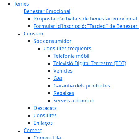
Temes
Benestar Emocional
Proposta d'activitats de benestar emocional
Formulari d'inscripció: "Tardeo" de Benesta
Consum
Sóc consumidor
Consultes freqüents
Telefonia mòbil
Televisió Digital Terrestre (TDT)
Vehicles
Gas
Garantia dels productes
Rebaixes
Serveis a domicili
Destacats
Consultes
Enllaços
Comerç
Comerç Lila