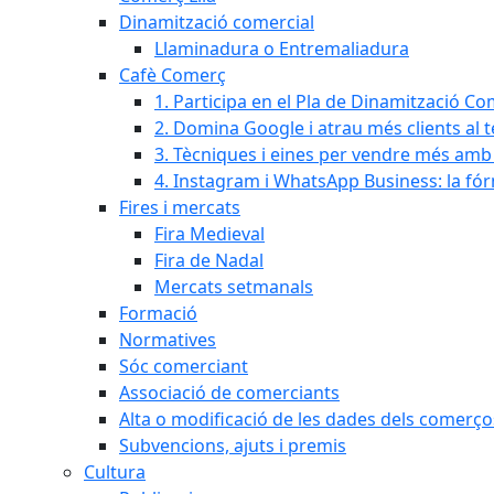
Dinamització comercial
Llaminadura o Entremaliadura
Cafè Comerç
1. Participa en el Pla de Dinamització Co
2. Domina Google i atrau més clients al 
3. Tècniques i eines per vendre més amb In
4. Instagram i WhatsApp Business: la fó
Fires i mercats
Fira Medieval
Fira de Nadal
Mercats setmanals
Formació
Normatives
Sóc comerciant
Associació de comerciants
Alta o modificació de les dades dels comerço
Subvencions, ajuts i premis
Cultura