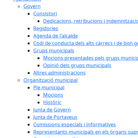
Govern
Consistori
Dedicacions, retribucions i indemnitzaci
Regidories
Agenda de l'alcalde
Codi de conducta dels alts càrrecs i de bon 
Grups municipals
Mocions presentades pels grups munici
Opinió dels grups municipals
Altres administracions
Organització municipal
Ple municipal
Mocions
Històric
Junta de Govern
Junta de Portaveus
Comissions especials i informatives
Representants municipals en els òrgans sup