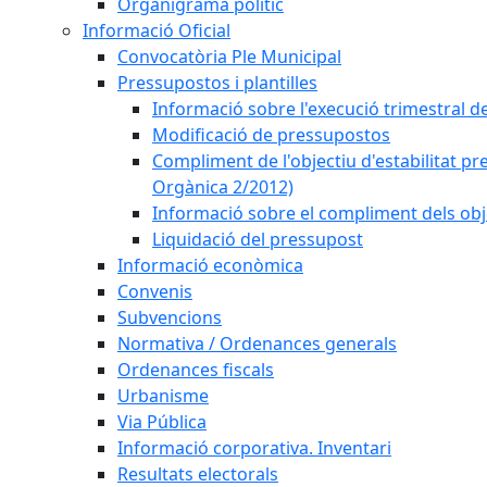
Organigrama polític
Informació Oficial
Convocatòria Ple Municipal
Pressupostos i plantilles
Informació sobre l'execució trimestral d
Modificació de pressupostos
Compliment de l'objectiu d'estabilitat pr
Orgànica 2/2012)
Informació sobre el compliment dels obje
Liquidació del pressupost
Informació econòmica
Convenis
Subvencions
Normativa / Ordenances generals
Ordenances fiscals
Urbanisme
Via Pública
Informació corporativa. Inventari
Resultats electorals