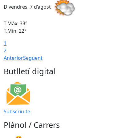
Divendres, 7 d’agost
D
T.Màx: 33°
T
T.Min: 22°
T
1
2
Anterior
Següent
Butlletí digital
Subscriu-te
Plànol / Carrers