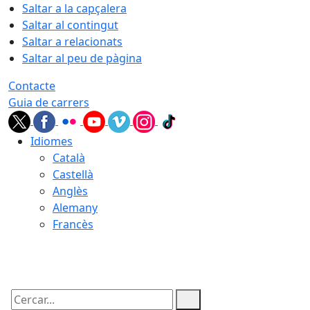
Saltar a la capçalera
Saltar al contingut
Saltar a relacionats
Saltar al peu de pàgina
Contacte
Guia de carrers
Idiomes
Català
Castellà
Anglès
Alemany
Francès
07.08.2026 | 08:34