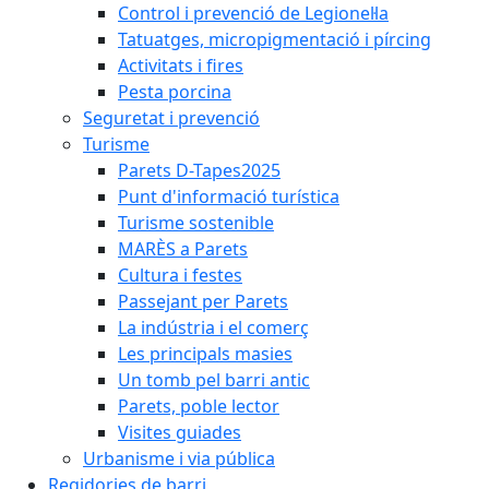
Control i prevenció de Legionel·la
Tatuatges, micropigmentació i pírcing
Activitats i fires
Pesta porcina
Seguretat i prevenció
Turisme
Parets D-Tapes2025
Punt d'informació turística
Turisme sostenible
MARÈS a Parets
Cultura i festes
Passejant per Parets
La indústria i el comerç
Les principals masies
Un tomb pel barri antic
Parets, poble lector
Visites guiades
Urbanisme i via pública
Regidories de barri