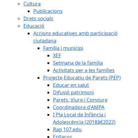
Cultura
Publicacions
Drets socials
Educació
Accions educatives amb participació
ciutadana
Família i municipi
XEF
Setmana de la família
Activitats per a les famílies
Projecte Educatiu de Parets (PEP)
Educar en salut
Difusió patrimoni
Parets, Viure i Conviure
Coordinadora d'AMPA
I Pla Local de Infància i
Adolescència (2018â€2022)
Rap 107.edu
Enllaços