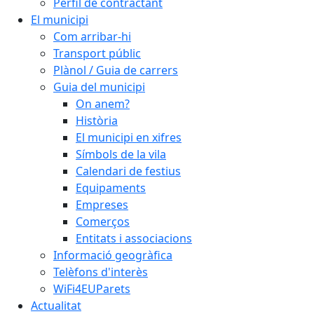
Perfil de contractant
El municipi
Com arribar-hi
Transport públic
Plànol / Guia de carrers
Guia del municipi
On anem?
Història
El municipi en xifres
Símbols de la vila
Calendari de festius
Equipaments
Empreses
Comerços
Entitats i associacions
Informació geogràfica
Telèfons d'interès
WiFi4EUParets
Actualitat