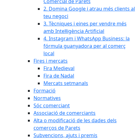
Comercial de Parets
2. Domina Google i atrau més clients al
teu negoci
3. Tècniques i eines per vendre més
amb Intel·ligència Artificial
4. Instagram i WhatsApp Business: la
fórmula guanyadora per al comerç
local
Fires i mercats
Fira Medieval
Fira de Nadal
Mercats setmanals
Formació
Normatives
Sóc comerciant
Associació de comerciants
Alta o modificació de les dades dels
comerços de Parets
Subvencions, ajuts i premis