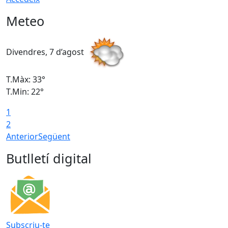
Meteo
Divendres, 7 d’agost
D
T.Màx: 33°
T
T.Min: 22°
T
1
2
Anterior
Següent
Butlletí digital
Subscriu-te