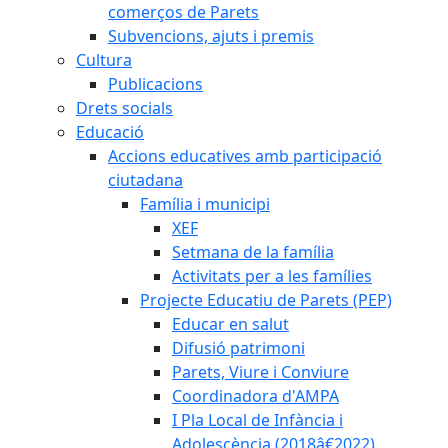
comerços de Parets
Subvencions, ajuts i premis
Cultura
Publicacions
Drets socials
Educació
Accions educatives amb participació
ciutadana
Família i municipi
XEF
Setmana de la família
Activitats per a les famílies
Projecte Educatiu de Parets (PEP)
Educar en salut
Difusió patrimoni
Parets, Viure i Conviure
Coordinadora d'AMPA
I Pla Local de Infància i
Adolescència (2018â€2022)