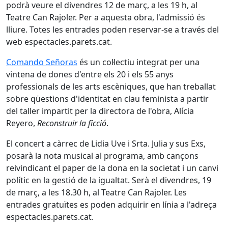
podrà veure el divendres 12 de març, a les 19 h, al
Teatre Can Rajoler. Per a aquesta obra, l'admissió és
lliure. Totes les entrades poden reservar-se a través del
web espectacles.parets.cat.
Comando Señoras
és un col·lectiu integrat per una
vintena de dones d'entre els 20 i els 55 anys
professionals de les arts escèniques, que han treballat
sobre qüestions d'identitat en clau feminista a partir
del taller impartit per la directora de l'obra, Alícia
Reyero,
Reconstruir la ficció
.
El concert a càrrec de Lidia Uve i Srta. Julia y sus Exs,
posarà la nota musical al programa, amb cançons
reivindicant el paper de la dona en la societat i un canvi
polític en la gestió de la igualtat. Serà el divendres, 19
de març, a les 18.30 h, al Teatre Can Rajoler. Les
entrades gratuïtes es poden adquirir en línia a l'adreça
espectacles.parets.cat.