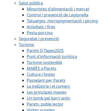
Salut pública
Minoristes d'alimentació i mercat
Control i prevenció de Legionel·la
Tatuatges, micropigmentació i pírcing
Activitats i fires
Pesta porcina
Seguretat i prevenció
Turisme
Parets D-Tapes2025
Punt d'informació turística
Turisme sostenible
MARÈS a Parets
Cultura i festes
Passejant per Parets
La indústria i el comerç
Les principals masies
Un tomb pel barri antic
Parets, poble lector
Visites guiades