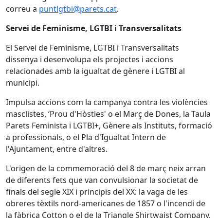
correu a
puntlgtbi@parets.cat
.
Servei de Feminisme, LGTBI i Transversalitats
El Servei de Feminisme, LGTBI i Transversalitats
dissenya i desenvolupa els projectes i accions
relacionades amb la igualtat de gènere i LGTBI al
municipi.
Impulsa accions com la campanya contra les violències
masclistes, ‘Prou d'Hòsties' o el Març de Dones, la Taula
Parets Feminista i LGTBI+, Gènere als Instituts, formació
a professionals, o el Pla d'Igualtat Intern de
l'Ajuntament, entre d'altres.
L'origen de la commemoració del 8 de març neix arran
de diferents fets que van convulsionar la societat de
finals del segle XIX i principis del XX: la vaga de les
obreres tèxtils nord-americanes de 1857 o l'incendi de
la fàbrica Cotton o el de la Triangle Shirtwaist Company,