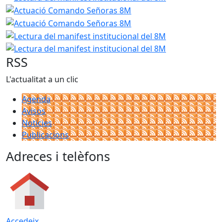
Actuació Comando Señ
Lectura del manifest ins
Lectura del man
RSS
L'actualitat a un clic
Agenda
Avisos
Notícies
Publicacions
Adreces i telèfons
Accedeix