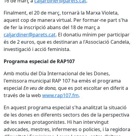
16 de març a
caljardiner@parets.cat
.
Finalment, el 20 de març, tornarà la Marxa Violeta,
aquest cop de manera virtual. Per formar-ne part s'ha
de fer la inscripció abans del 18 de març a
caljardiner@parets.cat
. El donatiu mínim per participar
és de 2 euros, que es destinaran a l'Associació Candela,
investigació i acció feminista.
Programa especial de RAP107
Amb motiu del Dia Internacional de les Dones,
l'emissora municipal RAP 107 ha emès el programa
especial
En veu de dona,
que es pot escoltar en diferit a
través de la web
www.rap107.fm
.
En aquest programa especial s'ha analitzat la situació
de les dones en diferents sectors des de la perspectiva
de les seves protagonistes. Hi han intervingut
advocades, mestres, infermeres o policies, i la regidora